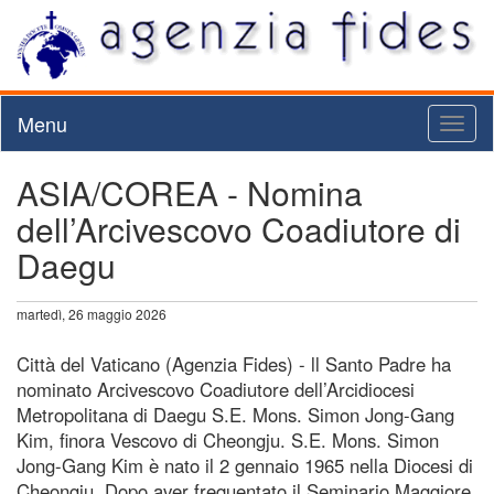
Menu
Toggl
naviga
ASIA/COREA - Nomina
dell’Arcivescovo Coadiutore di
Daegu
martedì, 26 maggio 2026
Città del Vaticano (Agenzia Fides) - ll Santo Padre ha
nominato Arcivescovo Coadiutore dell’Arcidiocesi
Metropolitana di Daegu S.E. Mons. Simon Jong-Gang
Kim, finora Vescovo di Cheongju. S.E. Mons. Simon
Jong-Gang Kim è nato il 2 gennaio 1965 nella Diocesi di
Cheongju. Dopo aver frequentato il Seminario Maggiore