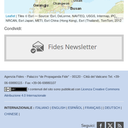
Leaflet
| Tiles © Esri — Source: Esri, DeLorme, NAVTEQ, USGS, Intermap, iPC,
NRCAN, Esri Japan, METI, Esri China (Hong Kong), Esri (Thailand), TomTom, 2012
Condividi:
Agenzia Fides - Palazzo “de Propaganda Fide” - 00120 - Città del Vaticano Tel. +39-
06-69880115 - Fax +39-06-69880107
I contenuti del sito sono pubblicati con
Licenza Creative Commons
Attribuzione 4.0 Internazionale
INTERNAZIONALE :
ITALIANO
|
ENGLISH
|
ESPAÑOL
|
FRANÇAIS
| |
DEUTSCH
|
CHINESE
|
Seguici: