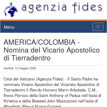
Menu
Toggl
naviga
AMERICA/COLOMBIA -
Nomina del Vicario Apostolico
di Tierradentro
martedì, 12 maggio 2026
Città del Vaticano (Agenzia Fides) - Il Santo Padre ha
nominato Vicario Apostolico del Vicariato Apostolico di
Tierradentro il Rev.do Homero Marín Arboleda, C.M.,
finora Parroco della Saint Anthony of Padua nell’Isola di
Kiriwina e della Blessed John Mazzucconi nell’Isola di
Woodlark (Papua Nuova Guinea).