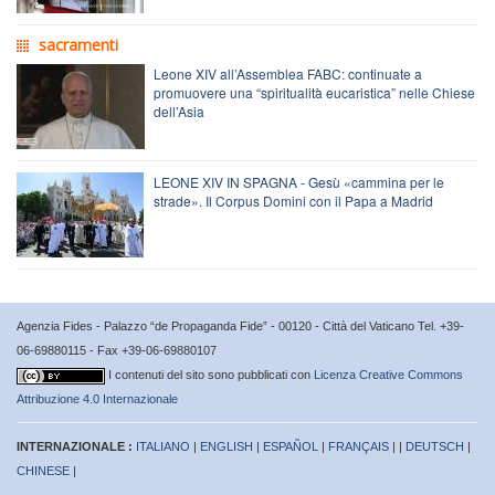
sacramenti
Leone XIV all’Assemblea FABC: continuate a
promuovere una “spiritualità eucaristica” nelle Chiese
dell’Asia
LEONE XIV IN SPAGNA - Gesù «cammina per le
strade». Il Corpus Domini con il Papa a Madrid
Agenzia Fides - Palazzo “de Propaganda Fide” - 00120 - Città del Vaticano Tel. +39-
06-69880115 - Fax +39-06-69880107
I contenuti del sito sono pubblicati con
Licenza Creative Commons
Attribuzione 4.0 Internazionale
INTERNAZIONALE :
ITALIANO
|
ENGLISH
|
ESPAÑOL
|
FRANÇAIS
| |
DEUTSCH
|
CHINESE
|