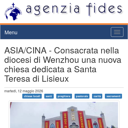
Menu
Toggl
naviga
ASIA/CINA - Consacrata nella
diocesi di Wenzhou una nuova
chiesa dedicata a Santa
Teresa di Lisieux
martedì, 12 maggio 2026
chiese locali
santi
preghiera
pastorale
carità
sacramenti