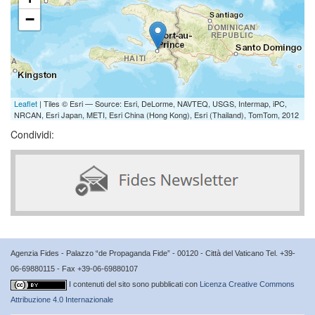
−
Leaflet
| Tiles © Esri — Source: Esri, DeLorme, NAVTEQ, USGS, Intermap, iPC,
NRCAN, Esri Japan, METI, Esri China (Hong Kong), Esri (Thailand), TomTom, 2012
Condividi:
Agenzia Fides - Palazzo “de Propaganda Fide” - 00120 - Città del Vaticano Tel. +39-
06-69880115 - Fax +39-06-69880107
I contenuti del sito sono pubblicati con
Licenza Creative Commons
Attribuzione 4.0 Internazionale