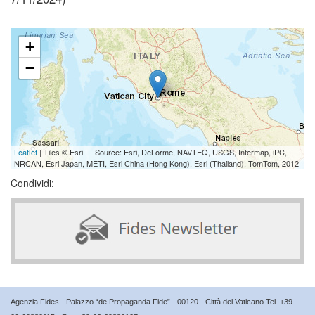
+
−
Leaflet
| Tiles © Esri — Source: Esri, DeLorme, NAVTEQ, USGS, Intermap, iPC,
NRCAN, Esri Japan, METI, Esri China (Hong Kong), Esri (Thailand), TomTom, 2012
Condividi:
Agenzia Fides - Palazzo “de Propaganda Fide” - 00120 - Città del Vaticano Tel. +39-