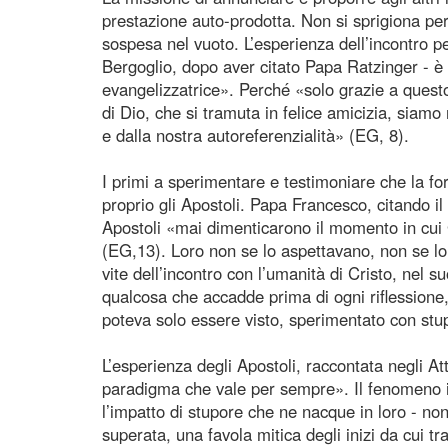
prestazione auto-prodotta. Non si sprigiona per
sospesa nel vuoto. L’esperienza dell’incontro p
Bergoglio, dopo aver citato Papa Ratzinger - è 
evangelizzatrice». Perché «solo grazie a questo
di Dio, che si tramuta in felice amicizia, siamo 
e dalla nostra autoreferenzialità» (EG, 8).
I primi a sperimentare e testimoniare che la fo
proprio gli Apostoli. Papa Francesco, citando i
Apostoli «mai dimenticarono il momento in cui G
(EG,13). Loro non se lo aspettavano, non se lo 
vite dell’incontro con l’umanità di Cristo, nel 
qualcosa che accadde prima di ogni riflessione,
poteva solo essere visto, sperimentato con stupo
L’esperienza degli Apostoli, raccontata negli A
paradigma che vale per sempre». Il fenomeno ini
l’impatto di stupore che ne nacque in loro - no
superata, una favola mitica degli inizi da cui tr