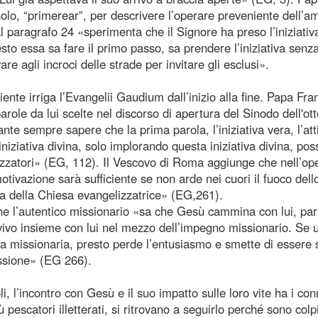
o, “primerear”, per descrivere l’operare preveniente dell’a
 paragrafo 24 «sperimenta che il Signore ha preso l’iniziativa
sto essa sa fare il primo passo, sa prendere l’iniziativa senz
re agli incroci delle strade per invitare gli esclusi».
ente irriga l’Evangelii Gaudium dall’inizio alla fine. Papa Fr
role da lui scelte nel discorso di apertura del Sinodo dell'ot
e sempre sapere che la prima parola, l’iniziativa vera, l’atti
niziativa divina, solo implorando questa iniziativa divina, po
lizzatori» (EG, 112). Il Vescovo di Roma aggiunge che nell’op
tivazione sarà sufficiente se non arde nei cuori il fuoco dell
ima della Chiesa evangelizzatrice» (EG,261).
he l’autentico missionario «sa che Gesù cammina con lui, par
ù vivo insieme con lui nel mezzo dell’impegno missionario. Se
sa missionaria, presto perde l’entusiasmo e smette di essere 
assione» (EG 266).
, l’incontro con Gesù e il suo impatto sulle loro vite ha i con
più pescatori illetterati, si ritrovano a seguirlo perché sono colpi