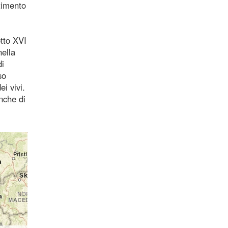
timento
tto XVI
nella
di
so
i vivi.
anche di