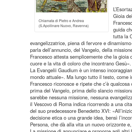
L’Esorta
Gioia de
Chiamata di Pietro e Andrea
Francesc
(S.Apollinare Nuovo, Ravenna)
guida ch
tutta la
evangelizzatrice, piena di fervore e dinamismo
parla dell’annuncio, del Vangelo, della mission
Francesco attesta semplicemente che la gioia d
cuore e la vita di coloro che incontrano Gesù».
La Evangelii Gaudium è un intenso incoraggiam
mondo attuale». Ma lungo tutto il testo, come i
Francesco riconosce e ripete che c’è qualcosa 
prima del Vangelo, prima dello slancio mission
sarebbe nessuna missione, nessuna evangeliz
il Vescovo di Roma indica ricorrendo a una cita
del suo predecessore Benedetto XVI: «All’inizio
decisione etica o una grande idea, bensì l’inc
Persona, che dà alla vita un nuovo orizzonte e, 
La missione di annunciare e proporre agli altri