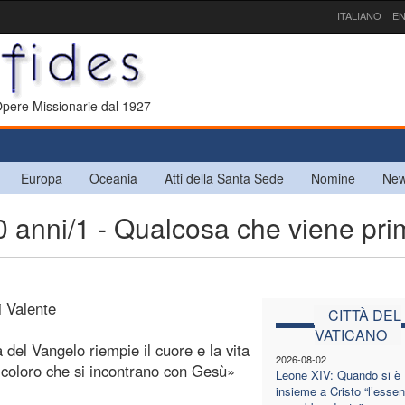
ITALIANO
EN
 Opere Missionarie dal 1927
Europa
Oceania
Atti della Santa Sede
Nomine
New
nni/1 - Qualcosa che viene pri
i Valente
CITTÀ DEL
VATICANO
a del Vangelo riempie il cuore e la vita
2026-08-02
i coloro che si incontrano con Gesù»
Leone XIV: Quando si è
insieme a Cristo “l’essen