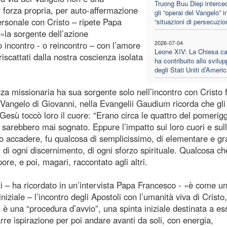
Truong Buu Diep interce
 forza propria, per auto-affermazione
gli “operai del Vangelo” i
ersonale con Cristo – ripete Papa
“situazioni di persecuzio
«la sorgente dell’azione
2026-07-04
 incontro - o reincontro – con l’amore
Leone XIV: La Chiesa cat
riscattati dalla nostra coscienza isolata
ha contribuito allo svilup
degli Stati Uniti d’Ameri
rza missionaria ha sua sorgente solo nell’incontro con Cristo 
l Vangelo di Giovanni, nella Evangelii Gaudium ricorda che gli
esù toccò loro il cuore: “Erano circa le quattro del pomerigg
sarebbero mai sognato. Eppure l’impatto sui loro cuori e sull
suo accadere, fu qualcosa di semplicissimo, di elementare e gra
 di ogni discernimento, di ogni sforzo spirituale. Qualcosa ch
re, e poi, magari, raccontato agli altri.
tti – ha ricordato in un’intervista Papa Francesco - «è come u
ziale – l’incontro degli Apostoli con l’umanità viva di Cristo,
n è una “procedura d’avvio”, una spinta iniziale destinata a es
arre ispirazione per poi andare avanti da soli, con energia,