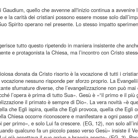
ii Gaudium, quello che avvenne all'inizio continua a avvenire 
de e la carità dei cristiani possono essere mosse solo dall’imp
 Suo Spirito operano nel presente. Lo stesso impatto sperimen
risce tutto questo ripetendo in maniera insistente che anch
nte e protagonista la Chiesa, ma l’incontro con Cristo stess
oiosa donata da Cristo risorto è la vocazione di tutti i cristian
e vocazione nessuno risponde per sforzo proprio. La Evangelii
tante sfumature diverse, che l’evangelizzazione non può mai
ché l’opera è prima di tutto Sua». Gesù è «“il primo e il più
lizzazione il primato è sempre di Dio». La vera novità «è que
la che Egli ispira, quella che Egli provoca, quella che Egli o
della Chiesa occorre riconoscere e manifestare a ogni passo c
i per primo», e solo Lui fa crescere. (EG, 12), non solo all’ini
«Quando qualcuno fa un piccolo passo verso Gesù» insiste il V
i già aspettava il suo arrivo a braccia aperte» (EG, 3). Pa