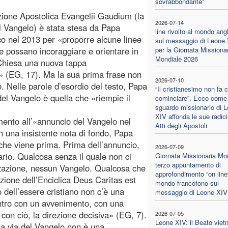
sovrabbondante”
zione Apostolica Evangelii Gaudium (la
2026-07-14
l Vangelo) è stata stesa da Papa
line rivolto al mondo ang
o nel 2013 per «proporre alcune linee
sul messaggio di Leone
e possano incoraggiare e orientare in
per la Giornata Missiona
Mondiale 2026
 Chiesa una nuova tappa
» (EG, 17). Ma la sua prima frase non
2026-07-10
e. Nelle parole d’esordio del testo, Papa
“Il cristianesimo non fa 
el Vangelo è quella che «riempie il
cominciare”. Ecco come 
sguardo missionario di 
XIV affonda le sue radici
ento all’«annuncio del Vangelo nel
Atti degli Apostoli
n una insistente nota di fondo, Papa
che viene prima. Prima dell’annuncio,
2026-07-09
ario. Qualcosa senza il quale non ci
Giornata Missionaria Mon
terzo appuntamento di
zazione, nessun Vangelo. Qualcosa che
approfondimento “on line”
zione dell’Enciclica Deus Caritas est
mondo francofono sul
 dell’essere cristiano non c’è una
messaggio di Leone XIV
ontro con un avvenimento, con una
con ciò, la direzione decisiva» (EG, 7).
2026-07-05
Leone XIV: il Beato viet
 la via del Vangelo non è una