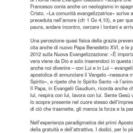
Francesco conia anche un neologismo in spagnol
Cristo. «La comunità evangelizzatrice» scrive al
preceduta nell’amore (cfr 1 Gv 4,10), e per que
paura, andare incontro, cercare i lontani e arriva
Una percezione quasi fisica della grazia preveni
cita anche di nuovo Papa Benedetto XVI, e le pa
2012 sulla Nuova Evangelizzazione: «È important
vera viene da Dio e solo inserendoci in questa i
anche noi divenire – con Lui e in Lui – evange
apostolica di annunciare il Vangelo «nessuna mo
Spirito», e ripete che lo Spirito Santo «è l’an
Il Papa, in Evangelii Gaudium, ricorda anche c
lui, respira con lui, lavora con lui. Sente Ges
lo scopre presente nel cuore stesso dell’impre
di ciò che trasmette, gli manca la forza e la p
Nell’esperienza paradigmatica dei primi Apostoli
della gratuità e dell’attrattiva. I dodici, per lo 