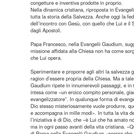
congetture e inventiva prodotte in proprio.
Nella dinamica cristiana, riproposta in Evangel
tutta la storia della Salvezza. Anche oggi la fe
dell’incontro con Gesù, con quello che Lui e il
dagli Apostoli.
Papa Francesco, nella Evangelii Gaudium, sugge
missione affidata alla Chiesa non ha come sorge
che Lui opera.
Sperimentare e proporre agli altri la salvezza gi
ragion d’essere propria della Chiesa. Ma a tal
Gaudium ripete in innumerevoli passaggi, e in 
intesa come «un eroico compito personale, giac
evangelizzatore”. In qualunque forma di evange
Dio stesso misteriosamente vuole produrre, quel
e accompagna in mille modi». In tutta la vita 
l’iniziativa è di Dio, che «è Lui che ha amato no
ma in ogni passo avanti della vita cristiana. 
di Roma nella Evangelii Gaudium «scopre che Lu