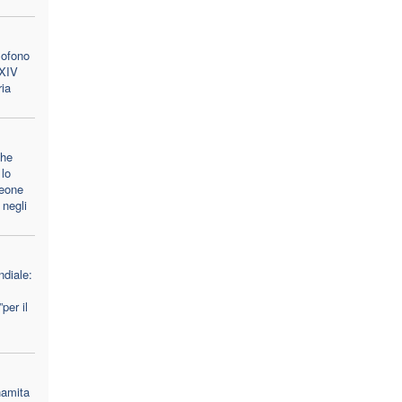
lofono
 XIV
ria
che
lo
Leone
 negli
diale:
per il
namita