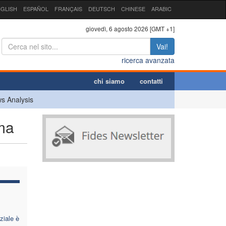
GLISH
ESPAÑOL
FRANÇAIS
DEUTSCH
CHINESE
ARABIC
giovedì, 6 agosto 2026 [GMT +1]
Vai!
ricerca avanzata
chi siamo
contatti
s Analysis
ma
ziale è