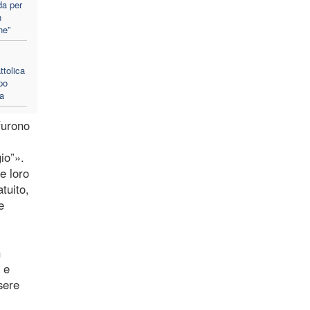
da per
n
ne”
tolica
po
ca
furono
io”».
e loro
tuito,
e
n
 e
sere