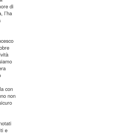
more di
, l’ha
a
ancesco
tobre
vità
ssiamo
era
o
la con
 uno non
sicuro
notati
ti e