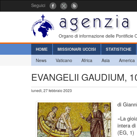
Seguici
Organo di informazione delle Pontificie
HOME
MISSIONARI UCCISI
STATISTICHE
News
Vaticano
Africa
Asia
America
EVANGELII GAUDIUM, 10 a
lunedì, 27 febbraio 2023
di Giann
«La gioi
intera d
(EG, 1)