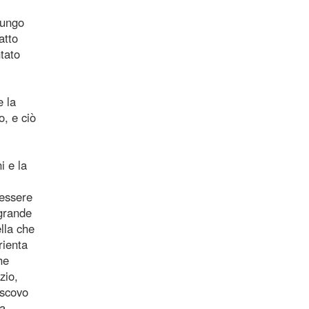
lungo
atto
tato
e la
o, e ciò
i e la
 essere
 grande
lla che
rienta
he
zio,
escovo
pa