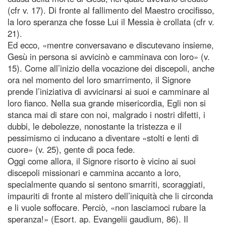
(cfr v. 17). Di fronte al fallimento del Maestro crocifisso,
la loro speranza che fosse Lui il Messia è crollata (cfr v.
21).
Ed ecco, «mentre conversavano e discutevano insieme,
Gesù in persona si avvicinò e camminava con loro» (v.
15). Come all’inizio della vocazione dei discepoli, anche
ora nel momento del loro smarrimento, il Signore
prende l’iniziativa di avvicinarsi ai suoi e camminare al
loro fianco. Nella sua grande misericordia, Egli non si
stanca mai di stare con noi, malgrado i nostri difetti, i
dubbi, le debolezze, nonostante la tristezza e il
pessimismo ci inducano a diventare «stolti e lenti di
cuore» (v. 25), gente di poca fede.
Oggi come allora, il Signore risorto è vicino ai suoi
discepoli missionari e cammina accanto a loro,
specialmente quando si sentono smarriti, scoraggiati,
impauriti di fronte al mistero dell’iniquità che li circonda
e li vuole soffocare. Perciò, «non lasciamoci rubare la
speranza!» (Esort. ap. Evangelii gaudium, 86). Il