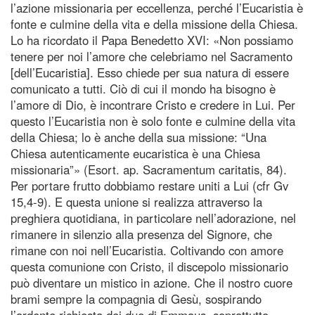
l’azione missionaria per eccellenza, perché l’Eucaristia è
fonte e culmine della vita e della missione della Chiesa.
Lo ha ricordato il Papa Benedetto XVI: «Non possiamo
tenere per noi l’amore che celebriamo nel Sacramento
[dell’Eucaristia]. Esso chiede per sua natura di essere
comunicato a tutti. Ciò di cui il mondo ha bisogno è
l’amore di Dio, è incontrare Cristo e credere in Lui. Per
questo l’Eucaristia non è solo fonte e culmine della vita
della Chiesa; lo è anche della sua missione: “Una
Chiesa autenticamente eucaristica è una Chiesa
missionaria”» (Esort. ap. Sacramentum caritatis, 84).
Per portare frutto dobbiamo restare uniti a Lui (cfr Gv
15,4-9). E questa unione si realizza attraverso la
preghiera quotidiana, in particolare nell’adorazione, nel
rimanere in silenzio alla presenza del Signore, che
rimane con noi nell’Eucaristia. Coltivando con amore
questa comunione con Cristo, il discepolo missionario
può diventare un mistico in azione. Che il nostro cuore
brami sempre la compagnia di Gesù, sospirando
l’ardente richiesta dei due di Emmaus, soprattutto