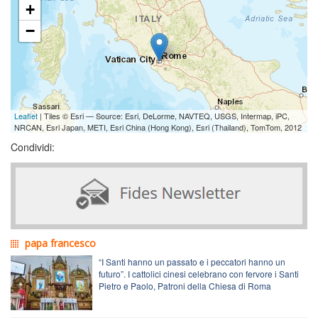
+
−
Leaflet
| Tiles © Esri — Source: Esri, DeLorme, NAVTEQ, USGS, Intermap, iPC,
NRCAN, Esri Japan, METI, Esri China (Hong Kong), Esri (Thailand), TomTom, 2012
Condividi:
papa francesco
“I Santi hanno un passato e i peccatori hanno un
futuro”. I cattolici cinesi celebrano con fervore i Santi
Pietro e Paolo, Patroni della Chiesa di Roma