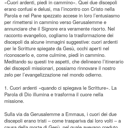
«Cuori ardenti, piedi in cammino». Quei due discepoli
erano confusi e delusi, ma l’incontro con Cristo nella
Parola e nel Pane spezzato accese in loro l’entusiasmo
per rimettersi in cammino verso Gerusalemme e
annunciare che il Signore era veramente risorto. Nel
racconto evangelico, cogliamo la trasformazione dei
discepoli da alcune immagini suggestive: cuori ardenti
per le Scritture spiegate da Gesù, occhi aperti nel
riconoscerlo e, come culmine, piedi in cammino.
Meditando su questi tre aspetti, che delineano l’itinerario
dei discepoli missionari, possiamo rinnovare il nostro
zelo per l’evangelizzazione nel mondo odierno.
1. Cuori ardenti «quando ci spiegava le Scritture». La
Parola di Dio illumina e trasforma il cuore nella
missione.
Sulla via da Gerusalemme a Emmaus, i cuori dei due
discepoli erano tristi – come traspariva dai loro volti – a
causa della morte di Gesù, nel quale avevano creduto