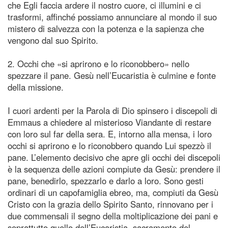
che Egli faccia ardere il nostro cuore, ci illumini e ci
trasformi, affinché possiamo annunciare al mondo il suo
mistero di salvezza con la potenza e la sapienza che
vengono dal suo Spirito.
2. Occhi che «si aprirono e lo riconobbero» nello
spezzare il pane. Gesù nell’Eucaristia è culmine e fonte
della missione.
I cuori ardenti per la Parola di Dio spinsero i discepoli di
Emmaus a chiedere al misterioso Viandante di restare
con loro sul far della sera. E, intorno alla mensa, i loro
occhi si aprirono e lo riconobbero quando Lui spezzò il
pane. L’elemento decisivo che apre gli occhi dei discepoli
è la sequenza delle azioni compiute da Gesù: prendere il
pane, benedirlo, spezzarlo e darlo a loro. Sono gesti
ordinari di un capofamiglia ebreo, ma, compiuti da Gesù
Cristo con la grazia dello Spirito Santo, rinnovano per i
due commensali il segno della moltiplicazione dei pani e
soprattutto quello dell’Eucaristia, sacramento del