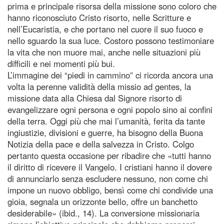
prima e principale risorsa della missione sono coloro che
hanno riconosciuto Cristo risorto, nelle Scritture e
nell’Eucaristia, e che portano nel cuore il suo fuoco e
nello sguardo la sua luce. Costoro possono testimoniare
la vita che non muore mai, anche nelle situazioni più
difficili e nei momenti più bui.
L’immagine dei “piedi in cammino” ci ricorda ancora una
volta la perenne validità della missio ad gentes, la
missione data alla Chiesa dal Signore risorto di
evangelizzare ogni persona e ogni popolo sino ai confini
della terra. Oggi più che mai l’umanità, ferita da tante
ingiustizie, divisioni e guerre, ha bisogno della Buona
Notizia della pace e della salvezza in Cristo. Colgo
pertanto questa occasione per ribadire che «tutti hanno
il diritto di ricevere il Vangelo. I cristiani hanno il dovere
di annunciarlo senza escludere nessuno, non come chi
impone un nuovo obbligo, bensì come chi condivide una
gioia, segnala un orizzonte bello, offre un banchetto
desiderabile» (ibid., 14). La conversione missionaria