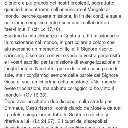
Signore è più grande dei nostri problemi, soprattutto
quando li incontriamo nell’annunciare il Vangelo al
mondo, perché questa missione, in fin dei conti, è sua e
noi siamo semplicemente i suoi umili collaboratori,
“servi inutili” (cfr Lc 17,10).
Esprimo la mia vicinanza in Cristo a tutti i missionari e
le missionarie nel mondo, in particolare a coloro che
attraversano un momento difficile: il Signore risorto,
carissimi, è sempre con voi e vede la vostra generosità
e i vostri sacrifici per la missione di evangelizzazione in
luoghi lontani. Non tutti i giorni della vita sono pieni di
sole, ma ricordiamoci sempre delle parole del Signore
Gesù ai suoi amici prima della passione: «Nel mondo
avete tribolazioni, ma abbiate coraggio: io ho vinto il
mondo!» (Gv 16,33).
Dopo aver ascoltato i due discepoli sulla strada per
Emmaus, Gesù risorto «cominciando da Mosè e da tutti
i profeti, spiegò loro in tutte le Scritture ciò che si
riferiva a lui» (Lc 24,27). E i cuori dei discepoli si
riscaldarono, come alla fine si confideranno l’un l’altro: