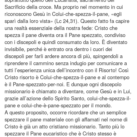
Sacrificio della croce. Ma proprio nel momento in cui
riconoscono Gesù in Colui-che-spezza-il-pane, «egli
sparì dalla loro vista» (Lc 24,31). Questo fatto fa capire
una realtà essenziale della nostra fede: Cristo che
spezza il pane diventa ora il Pane spezzato, condiviso
con i discepoli e quindi consumato da loro. È diventato
invisibile, perché è entrato ora dentro i cuori dei
discepoli per farli ardere ancora di più, spingendoli a
riprendere il cammino senza indugio per comunicare a
tutti l’esperienza unica dell’incontro con il Risorto! Così
Cristo risorto è Colui-che-spezza-il-pane e al contempo
è il Pane-spezzato-per-noi. E dunque ogni discepolo
missionario è chiamato a diventare, come Gesù e in Lui,
grazie all’azione dello Spirito Santo, colui-che-spezza-il-
pane e colui-che-è-pane-spezzato per il mondo.
A questo proposito, occorre ricordare che un semplice
spezzare il pane materiale con gli affamati nel nome di
Cristo è già un atto cristiano missionario. Tanto più lo
spezzare il Pane eucaristico che è Cristo stesso è