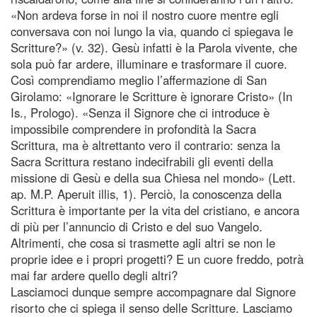
«Non ardeva forse in noi il nostro cuore mentre egli
conversava con noi lungo la via, quando ci spiegava le
Scritture?» (v. 32). Gesù infatti è la Parola vivente, che
sola può far ardere, illuminare e trasformare il cuore.
Così comprendiamo meglio l’affermazione di San
Girolamo: «Ignorare le Scritture è ignorare Cristo» (In
Is., Prologo). «Senza il Signore che ci introduce è
impossibile comprendere in profondità la Sacra
Scrittura, ma è altrettanto vero il contrario: senza la
Sacra Scrittura restano indecifrabili gli eventi della
missione di Gesù e della sua Chiesa nel mondo» (Lett.
ap. M.P. Aperuit illis, 1). Perciò, la conoscenza della
Scrittura è importante per la vita del cristiano, e ancora
di più per l’annuncio di Cristo e del suo Vangelo.
Altrimenti, che cosa si trasmette agli altri se non le
proprie idee e i propri progetti? E un cuore freddo, potrà
mai far ardere quello degli altri?
Lasciamoci dunque sempre accompagnare dal Signore
risorto che ci spiega il senso delle Scritture. Lasciamo