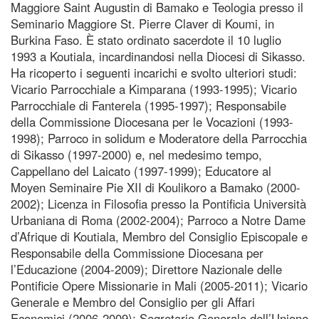
Maggiore Saint Augustin di Bamako e Teologia presso il
Seminario Maggiore St. Pierre Claver di Koumi, in
Burkina Faso. È stato ordinato sacerdote il 10 luglio
1993 a Koutiala, incardinandosi nella Diocesi di Sikasso.
Ha ricoperto i seguenti incarichi e svolto ulteriori studi:
Vicario Parrocchiale a Kimparana (1993-1995); Vicario
Parrocchiale di Fanterela (1995-1997); Responsabile
della Commissione Diocesana per le Vocazioni (1993-
1998); Parroco in solidum e Moderatore della Parrocchia
di Sikasso (1997-2000) e, nel medesimo tempo,
Cappellano del Laicato (1997-1999); Educatore al
Moyen Seminaire Pie XII di Koulikoro a Bamako (2000-
2002); Licenza in Filosofia presso la Pontificia Università
Urbaniana di Roma (2002-2004); Parroco a Notre Dame
d’Afrique di Koutiala, Membro del Consiglio Episcopale e
Responsabile della Commissione Diocesana per
l’Educazione (2004-2009); Direttore Nazionale delle
Pontificie Opere Missionarie in Mali (2005-2011); Vicario
Generale e Membro del Consiglio per gli Affari
Economici (2006-2009); Segretario Generale dell’Unione