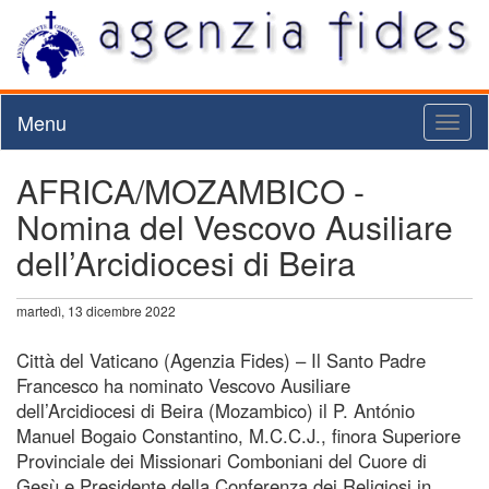
Menu
Toggl
naviga
AFRICA/MOZAMBICO -
Nomina del Vescovo Ausiliare
dell’Arcidiocesi di Beira
martedì, 13 dicembre 2022
Città del Vaticano (Agenzia Fides) – Il Santo Padre
Francesco ha nominato Vescovo Ausiliare
dell’Arcidiocesi di Beira (Mozambico) il P. António
Manuel Bogaio Constantino, M.C.C.J., finora Superiore
Provinciale dei Missionari Comboniani del Cuore di
Gesù e Presidente della Conferenza dei Religiosi in