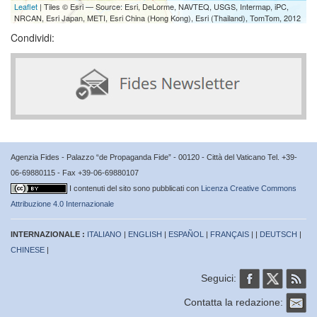
Leaflet
| Tiles © Esri — Source: Esri, DeLorme, NAVTEQ, USGS, Intermap, iPC,
NRCAN, Esri Japan, METI, Esri China (Hong Kong), Esri (Thailand), TomTom, 2012
Condividi:
Agenzia Fides - Palazzo “de Propaganda Fide” - 00120 - Città del Vaticano Tel. +39-
06-69880115 - Fax +39-06-69880107
I contenuti del sito sono pubblicati con
Licenza Creative Commons
Attribuzione 4.0 Internazionale
INTERNAZIONALE :
ITALIANO
|
ENGLISH
|
ESPAÑOL
|
FRANÇAIS
| |
DEUTSCH
|
CHINESE
|
Seguici:
Contatta la redazione: