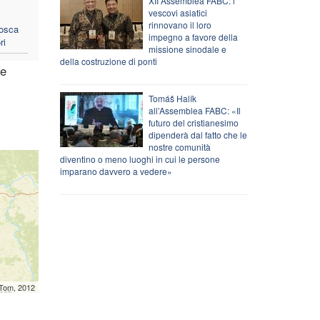
XII Assemblea FABC: i
vescovi asiatici
rinnovano il loro
Mosca
impegno a favore della
ri
missione sinodale e
della costruzione di ponti
he
Tomáš Halík
all’Assemblea FABC: «Il
futuro del cristianesimo
dipenderà dal fatto che le
nostre comunità
diventino o meno luoghi in cui le persone
imparano davvero a vedere»
mTom, 2012