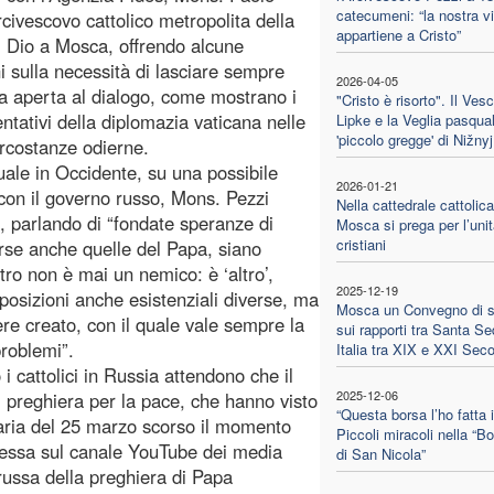
catecumeni: “la nostra vi
rcivescovo cattolico metropolita della
appartiene a Cristo”
 Dio a Mosca, offrendo alcune
ni sulla necessità di lasciare sempre
2026-04-05
a aperta al dialogo, come mostrano i
"Cristo è risorto". Il Ves
entativi della diplomazia vaticana nelle
Lipke e la Veglia pasqual
'piccolo gregge' di Nižnyj
 circostanze odierne.
tuale in Occidente, su una possibile
2026-01-21
 con il governo russo, Mons. Pezzi
Nella cattedrale cattolica
 parlando di “fondate speranze di
Mosca si prega per l’unit
cristiani
rse anche quelle del Papa, siano
ltro non è mai un nemico: è ‘altro’,
2025-12-19
 posizioni anche esistenziali diverse, ma
Mosca un Convegno di s
re creato, con il quale vale sempre la
sui rapporti tra Santa Se
problemi”.
Italia tra XIX e XXI Seco
 cattolici in Russia attendono che il
2025-12-06
i preghiera per la pace, che hanno visto
“Questa borsa l’ho fatta i
aria del 25 marzo scorso il momento
Piccoli miracoli nella “B
smessa sul canale YouTube dei media
di San Nicola”
russa della preghiera di Papa