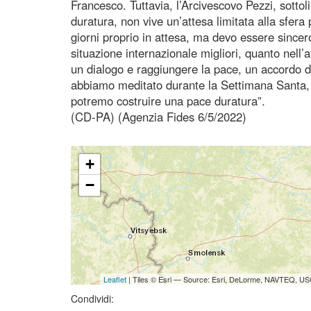
Francesco. Tuttavia, l’Arcivescovo Pezzi, sotto
duratura, non vive un’attesa limitata alla sfera
giorni proprio in attesa, ma devo essere sincer
situazione internazionale migliori, quanto nell
un dialogo e raggiungere la pace, un accordo du
abbiamo meditato durante la Settimana Santa, e
potremo costruire una pace duratura”.
(CD-PA) (Agenzia Fides 6/5/2022)
+
−
Leaflet
| Tiles © Esri — Source: Esri, DeLorme, NAVTEQ, USG
Condividi: