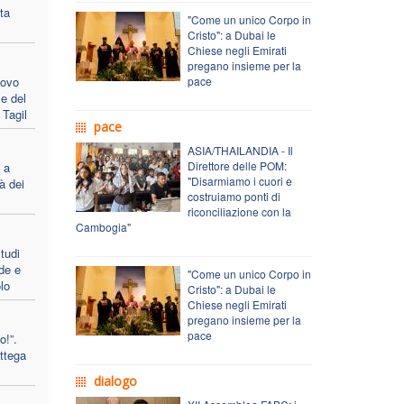
ta
"Come un unico Corpo in
Cristo": a Dubai le
Chiese negli Emirati
pregano insieme per la
covo
pace
e del
 Tagil
pace
ASIA/THAILANDIA - Il
Direttore delle POM:
 a
"Disarmiamo i cuori e
à dei
costruiamo ponti di
riconciliazione con la
Cambogia"
tudi
de e
"Come un unico Corpo in
lo
Cristo": a Dubai le
Chiese negli Emirati
pregano insieme per la
pace
o!”.
ottega
dialogo