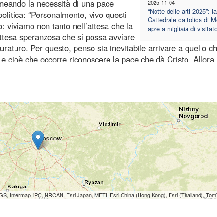
lineando la necessità di una pace
2025-11-04
“Notte delle arti 2025”: la
 politica: “Personalmente, vivo questi
Cattedrale cattolica di 
o: viviamo non tanto nell’attesa che la
apre a migliaia di visitato
’attesa speranzosa che si possa avviare
raturo. Per questo, penso sia inevitabile arrivare a quello c
 cioè che occorre riconoscere la pace che dà Cristo. Allora
S, Intermap, iPC, NRCAN, Esri Japan, METI, Esri China (Hong Kong), Esri (Thailand), To