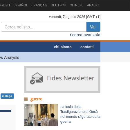
GLISH
ESPAÑOL
FRANÇAIS
DEUTSCH
CHINESE
ARABIC
venerdì, 7 agosto 2026 [GMT +1]
Vai!
ricerca avanzata
chi siamo
contatti
s Analysis
dialogo
guerre
La festa della
Trasfigurazione di Gesù
nel mondo sfigurato dalla
guerra