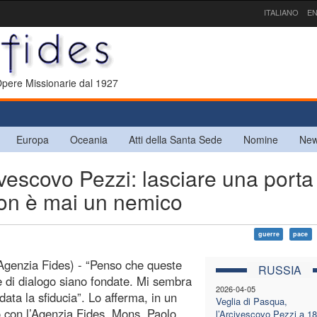
ITALIANO
EN
 Opere Missionarie dal 1927
Europa
Oceania
Atti della Santa Sede
Nomine
New
scovo Pezzi: lasciare una porta
 non è mai un nemico
guerre
pace
genzia Fides) - “Penso che queste
RUSSIA
 di dialogo siano fondate. Mi sembra
2026-04-05
data la sfiducia”. Lo afferma, in un
Veglia di Pasqua,
o con l’Agenzia Fides, Mons. Paolo
l’Arcivescovo Pezzi a 18