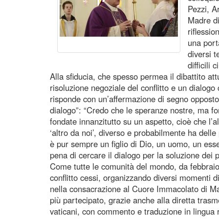
Pezzi, A
Madre di
riflessio
una port
diversi t
difficili
Alla sfiducia, che spesso permea il dibattito at
risoluzione negoziale del conflitto e un dialogo
risponde con un’affermazione di segno opposto,
dialogo”: “Credo che le speranze nostre, ma fo
fondate innanzitutto su un aspetto, cioè che l’a
‘altro da noi’, diverso e probabilmente ha delle
è pur sempre un figlio di Dio, un uomo, un esse
pena di cercare il dialogo per la soluzione dei 
Come tutte le comunità del mondo, da febbraio i
conflitto cessi, organizzando diversi momenti d
nella consacrazione al Cuore Immacolato di M
più partecipato, grazie anche alla diretta tra
vaticani, con commento e traduzione in lingua 