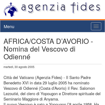
Menu
Toggl
naviga
AFRICA/COSTA D’AVORIO -
Nomina del Vescovo di
Odienné
martedì, 30 agosto 2005
Città del Vaticano (Agenzia Fides) - Il Santo Padre
Benedetto XVI in data 29 luglio 2005 ha nominato
Vescovo di Odienné (Costa d’Avorio) il Rev. Salomon
Lezoutié, del clero di Yopougon e Direttore spirituale del
Seminario Maggiore di Anyama.
Il nuovo Vescovo è nato a Yopougon l’8 aprile 1958. Ha