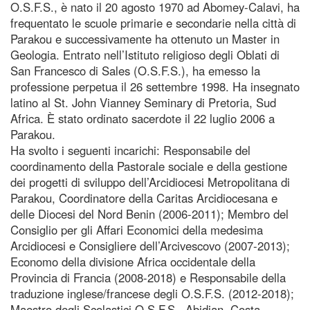
O.S.F.S., è nato il 20 agosto 1970 ad Abomey-Calavi, ha
frequentato le scuole primarie e secondarie nella città di
Parakou e successivamente ha ottenuto un Master in
Geologia. Entrato nell’Istituto religioso degli Oblati di
San Francesco di Sales (O.S.F.S.), ha emesso la
professione perpetua il 26 settembre 1998. Ha insegnato
latino al St. John Vianney Seminary di Pretoria, Sud
Africa. È stato ordinato sacerdote il 22 luglio 2006 a
Parakou.
Ha svolto i seguenti incarichi: Responsabile del
coordinamento della Pastorale sociale e della gestione
dei progetti di sviluppo dell’Arcidiocesi Metropolitana di
Parakou, Coordinatore della Caritas Arcidiocesana e
delle Diocesi del Nord Benin (2006-2011); Membro del
Consiglio per gli Affari Economici della medesima
Arcidiocesi e Consigliere dell’Arcivescovo (2007-2013);
Economo della divisione Africa occidentale della
Provincia di Francia (2008-2018) e Responsabile della
traduzione inglese/francese degli O.S.F.S. (2012-2018);
Maestro degli Scolastici O.S.F.S., Abidjan, Costa