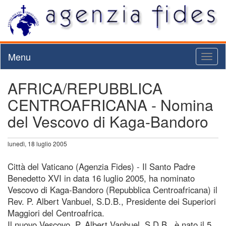
Menu
Toggl
naviga
AFRICA/REPUBBLICA
CENTROAFRICANA - Nomina
del Vescovo di Kaga-Bandoro
lunedì, 18 luglio 2005
Città del Vaticano (Agenzia Fides) - Il Santo Padre
Benedetto XVI in data 16 luglio 2005, ha nominato
Vescovo di Kaga-Bandoro (Repubblica Centroafricana) il
Rev. P. Albert Vanbuel, S.D.B., Presidente dei Superiori
Maggiori del Centroafrica.
Il nuovo Vescovo, P. Albert Vanbuel, S.D.B., è nato il 5