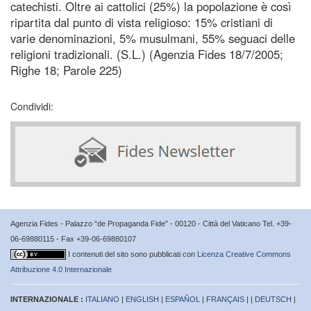
catechisti. Oltre ai cattolici (25%) la popolazione è così
ripartita dal punto di vista religioso: 15% cristiani di
varie denominazioni, 5% musulmani, 55% seguaci delle
religioni tradizionali. (S.L.) (Agenzia Fides 18/7/2005;
Righe 18; Parole 225)
Condividi:
Agenzia Fides - Palazzo “de Propaganda Fide” - 00120 - Città del Vaticano Tel. +39-
06-69880115 - Fax +39-06-69880107
I contenuti del sito sono pubblicati con
Licenza Creative Commons
Attribuzione 4.0 Internazionale
INTERNAZIONALE :
ITALIANO
|
ENGLISH
|
ESPAÑOL
|
FRANÇAIS
| |
DEUTSCH
|