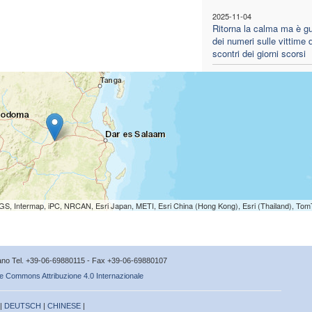
2025-11-04
Ritorna la calma ma è gu
dei numeri sulle vittime d
scontri dei giorni scorsi
S, Intermap, iPC, NRCAN, Esri Japan, METI, Esri China (Hong Kong), Esri (Thailand), To
icano Tel. +39-06-69880115 - Fax +39-06-69880107
e Commons Attribuzione 4.0 Internazionale
 |
DEUTSCH
|
CHINESE
|