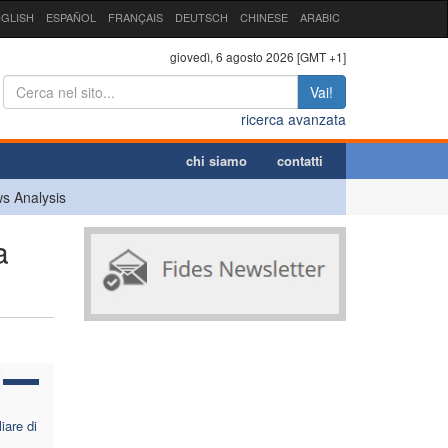
GLISH
ESPAÑOL
FRANÇAIS
DEUTSCH
CHINESE
ARABIC
giovedì, 6 agosto 2026 [GMT +1]
Vai!
ricerca avanzata
chi siamo
contatti
s Analysis
a
iare di