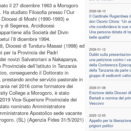
nato il 27 dicembre 1963 a Morogoro
. Ha studiato Filosofia presso l’Our
2026-06-10
Il Cardinale Rugambwa r
 Diocesi di Moshi (1990-1993) e
don Osorio Citora: “Un 
y di Segerea, Arcidiocesi
che condivideva le sue 
ppartiene alla Società del Divin
Una persona dotata di ta
belle qualità”
petui l’8 dicembre 1994.
edi, Diocesi di Tunduru-Masasi (1998) ed
2026-01-12
i per la Provincia dei Padri
Dubbi sulla presentazion
dei novizi Salvatoriani a Nakapanya,
una petizione contro i ver
della Conferenza Episco
rovinciale dell’Istituto in Tanzania
della Tanzania da parte d
ico, conseguendo il Dottorato in
gruppo di sedicenti cattol
, prestando anche servizio pastorale in
zania nel 2016 come formatore dei
2026-01-08
rsity College a Morogoro, è stato
Erezione della Diocesi di
Bariadi e nomina del pri
2019 Vice-Superiore Provinciale dei
Vescovo
è stato nominato Amministratore
mministratore Apostolico sede vacante
2025-12-05
rogoro. (SL) (Agenzia Fides 31/5/2021)
Appello per la liberazion
prigioni politici