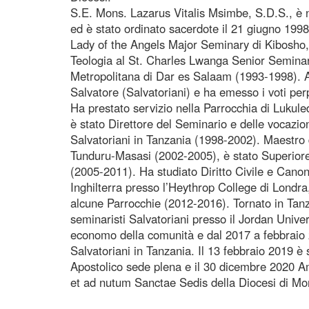
S.E. Mons. Lazarus Vitalis Msimbe, S.D.S., è 
ed è stato ordinato sacerdote il 21 giugno 1998
Lady of the Angels Major Seminary di Kibosho,
Teologia al St. Charles Lwanga Senior Seminar
Metropolitana di Dar es Salaam (1993-1998). A
Salvatore (Salvatoriani) e ha emesso i voti per
Ha prestato servizio nella Parrocchia di Lukul
è stato Direttore del Seminario e delle vocazion
Salvatoriani in Tanzania (1998-2002). Maestro 
Tunduru-Masasi (2002-2005), è stato Superiore P
(2005-2011). Ha studiato Diritto Civile e Canon
Inghilterra presso l’Heythrop College di Londra
alcune Parrocchie (2012-2016). Tornato in Tan
seminaristi Salvatoriani presso il Jordan Unive
economo della comunità e dal 2017 a febbraio 
Salvatoriani in Tanzania. Il 13 febbraio 2019 
Apostolico sede plena e il 30 dicembre 2020 A
et ad nutum Sanctae Sedis della Diocesi di Mo