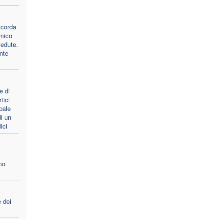
icorda
amico
vedute.
nte
e di
tici
pale
i un
ici
mo
e dei