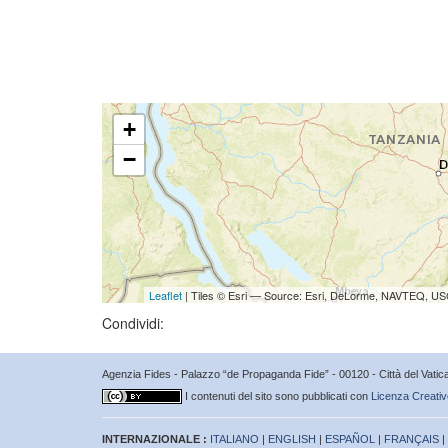
+
−
Leaflet
| Tiles © Esri — Source: Esri, DeLorme, NAVTEQ, USG
Condividi:
Agenzia Fides - Palazzo “de Propaganda Fide” - 00120 - Città del Vat
I contenuti del sito sono pubblicati con
Licenza Creativ
INTERNAZIONALE :
ITALIANO
|
ENGLISH
|
ESPAÑOL
|
FRANÇAIS
|