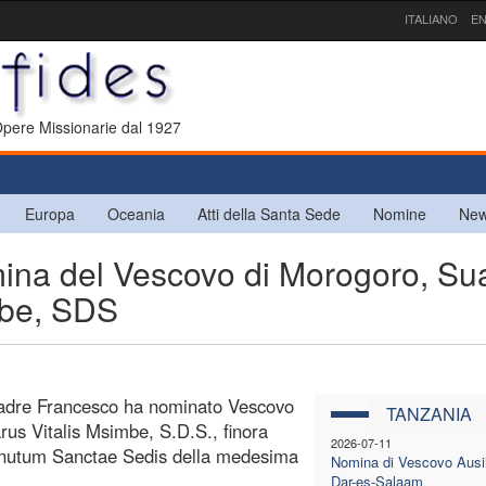
ITALIANO
EN
 Opere Missionarie dal 1927
Europa
Oceania
Atti della Santa Sede
Nomine
New
na del Vescovo di Morogoro, Su
mbe, SDS
 Padre Francesco ha nominato Vescovo
TANZANIA
arus Vitalis Msimbe, S.D.S., finora
2026-07-11
 nutum Sanctae Sedis della medesima
Nomina di Vescovo Ausil
Dar-es-Salaam