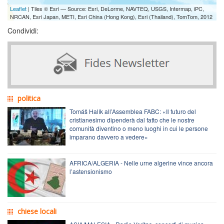
Leaflet
| Tiles © Esri — Source: Esri, DeLorme, NAVTEQ, USGS, Intermap, iPC,
NRCAN, Esri Japan, METI, Esri China (Hong Kong), Esri (Thailand), TomTom, 2012
Condividi:
politica
Tomáš Halík all’Assemblea FABC: «Il futuro del
cristianesimo dipenderà dal fatto che le nostre
comunità diventino o meno luoghi in cui le persone
imparano davvero a vedere»
AFRICA/ALGERIA - Nelle urne algerine vince ancora
l’astensionismo
chiese locali