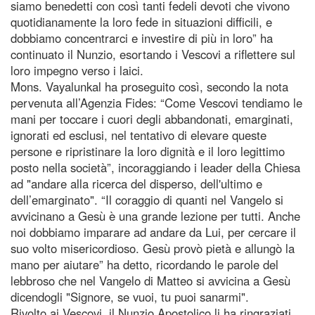
siamo benedetti con così tanti fedeli devoti che vivono
quotidianamente la loro fede in situazioni difficili, e
dobbiamo concentrarci e investire di più in loro” ha
continuato il Nunzio, esortando i Vescovi a riflettere sul
loro impegno verso i laici.
Mons. Vayalunkal ha proseguito così, secondo la nota
pervenuta all’Agenzia Fides: “Come Vescovi tendiamo le
mani per toccare i cuori degli abbandonati, emarginati,
ignorati ed esclusi, nel tentativo di elevare queste
persone e ripristinare la loro dignità e il loro legittimo
posto nella società”, incoraggiando i leader della Chiesa
ad "andare alla ricerca del disperso, dell'ultimo e
dell’emarginato". “Il coraggio di quanti nel Vangelo si
avvicinano a Gesù è una grande lezione per tutti. Anche
noi dobbiamo imparare ad andare da Lui, per cercare il
suo volto misericordioso. Gesù provò pietà e allungò la
mano per aiutare” ha detto, ricordando le parole del
lebbroso che nel Vangelo di Matteo si avvicina a Gesù
dicendogli "Signore, se vuoi, tu puoi sanarmi".
Rivolto ai Vescovi, il Nunzio Apostolico li ha ringraziati