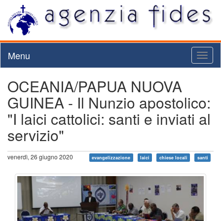
Menu
Toggl
naviga
OCEANIA/PAPUA NUOVA
GUINEA - Il Nunzio apostolico:
"I laici cattolici: santi e inviati al
servizio"
venerdì, 26 giugno 2020
evangelizzazione
laici
chiese locali
santi