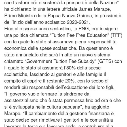
che trasformerà e sosterrà la prosperità della Nazione”
ha dichiarato in una lettera ufficiale James Marape,
Primo Ministro della Papua Nuova Guinea, in prossimità
dell’inizio dell’anno scolastico 2020-2021.
Fino allo scorso anno scolastico, in PNG, era in vigore
una politica chiamata “Tuition Fee Free Education” (TFF)
con la quale lo stato si assumeva piena responsabilità
economica delle spese scolastiche. Da quest’anno è
stato annunciato che sarà in atto un nuovo sistema
chiamato “Government Tuition Fee Subsidy” (GTFS) con
il quale lo stato si assumerà l’80% della spese
scolastiche, lasciando ai genitori e alle famiglie il
compito di coprire il restante 20%, con lo scopo di
renderli più responsabili dell’educazione dei loro figli.
“Il governo vuole fermare la sindrome da
assistenzialismo che è stata permessa fino ad ora e che
si è sviluppata nella cultura papuana”, ha aggiunto
Marape. “Il cambiamento della gestione finanziaria è
stato deciso per rimotivare i genitori e le comunità a
lavorare la terra e a lavorare sodo, a contribuire alla