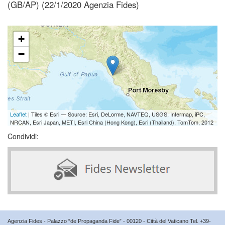
(GB/AP) (22/1/2020 Agenzia Fides)
+
−
Leaflet
| Tiles © Esri — Source: Esri, DeLorme, NAVTEQ, USGS, Intermap, iPC,
NRCAN, Esri Japan, METI, Esri China (Hong Kong), Esri (Thailand), TomTom, 2012
Condividi:
Agenzia Fides - Palazzo “de Propaganda Fide” - 00120 - Città del Vaticano Tel. +39-