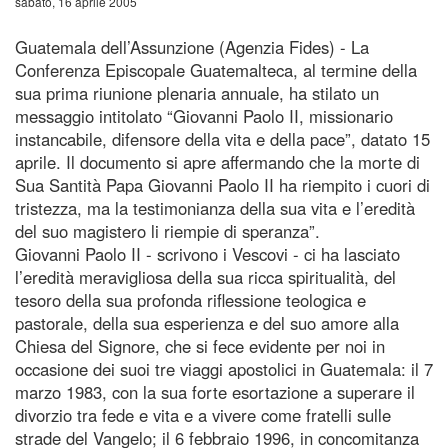
sabato, 16 aprile 2005
Guatemala dell’Assunzione (Agenzia Fides) - La
Conferenza Episcopale Guatemalteca, al termine della
sua prima riunione plenaria annuale, ha stilato un
messaggio intitolato “Giovanni Paolo II, missionario
instancabile, difensore della vita e della pace”, datato 15
aprile. Il documento si apre affermando che la morte di
Sua Santità Papa Giovanni Paolo II ha riempito i cuori di
tristezza, ma la testimonianza della sua vita e l’eredità
del suo magistero li riempie di speranza”.
Giovanni Paolo II - scrivono i Vescovi - ci ha lasciato
l’eredità meravigliosa della sua ricca spiritualità, del
tesoro della sua profonda riflessione teologica e
pastorale, della sua esperienza e del suo amore alla
Chiesa del Signore, che si fece evidente per noi in
occasione dei suoi tre viaggi apostolici in Guatemala: il 7
marzo 1983, con la sua forte esortazione a superare il
divorzio tra fede e vita e a vivere come fratelli sulle
strade del Vangelo; il 6 febbraio 1996, in concomitanza