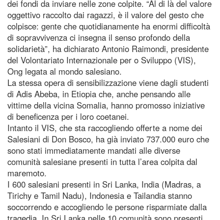
dei fondi da inviare nelle zone colpite. “Al di là del valore
oggettivo raccolto dai ragazzi, è il valore del gesto che
colpisce: gente che quotidianamente ha enormi difficoltà
di sopravvivenza ci insegna il senso profondo della
solidarietà”, ha dichiarato Antonio Raimondi, presidente
del Volontariato Internazionale per o Sviluppo (VIS),
Ong legata al mondo salesiano.
La stessa opera di sensibilizzazione viene dagli studenti
di Adis Abeba, in Etiopia che, anche pensando alle
vittime della vicina Somalia, hanno promosso iniziative
di beneficenza per i loro coetanei.
Intanto il VIS, che sta raccogliendo offerte a nome dei
Salesiani di Don Bosco, ha già inviato 737.000 euro che
sono stati immediatamente mandati alle diverse
comunità salesiane presenti in tutta l’area colpita dal
maremoto.
I 600 salesiani presenti in Sri Lanka, India (Madras, a
Tirichy e Tamil Nadu), Indonesia e Tailandia stanno
soccorrendo e accogliendo le persone risparmiate dalla
tragedia. In Sri Lanka nelle 10 comunità sono presenti