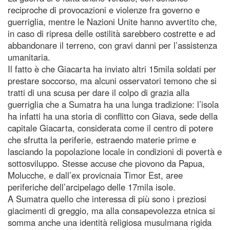
reciproche di provocazioni e violenze fra governo e
guerriglia, mentre le Nazioni Unite hanno avvertito che,
in caso di ripresa delle ostilità sarebbero costrette e ad
abbandonare il terreno, con gravi danni per l’assistenza
umanitaria.
Il fatto è che Giacarta ha inviato altri 15mila soldati per
prestare soccorso, ma alcuni osservatori temono che si
tratti di una scusa per dare il colpo di grazia alla
guerriglia che a Sumatra ha una lunga tradizione: l’isola
ha infatti ha una storia di conflitto con Giava, sede della
capitale Giacarta, considerata come il centro di potere
che sfrutta la periferie, estraendo materie prime e
lasciando la popolazione locale in condizioni di povertà e
sottosviluppo. Stesse accuse che piovono da Papua,
Molucche, e dall’ex provicnaia Timor Est, aree
periferiche dell’arcipelago delle 17mila isole.
A Sumatra quello che interessa di più sono i preziosi
giacimenti di greggio, ma alla consapevolezza etnica si
somma anche una identità religiosa musulmana rigida