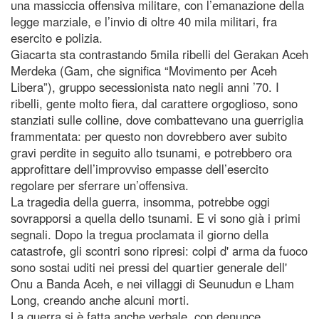
una massiccia offensiva militare, con l’emanazione della
legge marziale, e l’invio di oltre 40 mila militari, fra
esercito e polizia.
Giacarta sta contrastando 5mila ribelli del Gerakan Aceh
Merdeka (Gam, che significa “Movimento per Aceh
Libera”), gruppo secessionista nato negli anni ’70. I
ribelli, gente molto fiera, dal carattere orgoglioso, sono
stanziati sulle colline, dove combattevano una guerriglia
frammentata: per questo non dovrebbero aver subito
gravi perdite in seguito allo tsunami, e potrebbero ora
approfittare dell’improvviso empasse dell’esercito
regolare per sferrare un’offensiva.
La tragedia della guerra, insomma, potrebbe oggi
sovrapporsi a quella dello tsunami. E vi sono già i primi
segnali. Dopo la tregua proclamata il giorno della
catastrofe, gli scontri sono ripresi: colpi d' arma da fuoco
sono sostai uditi nei pressi del quartier generale dell'
Onu a Banda Aceh, e nei villaggi di Seunudun e Lham
Long, creando anche alcuni morti.
La guerra si è fatta anche verbale, con denunce