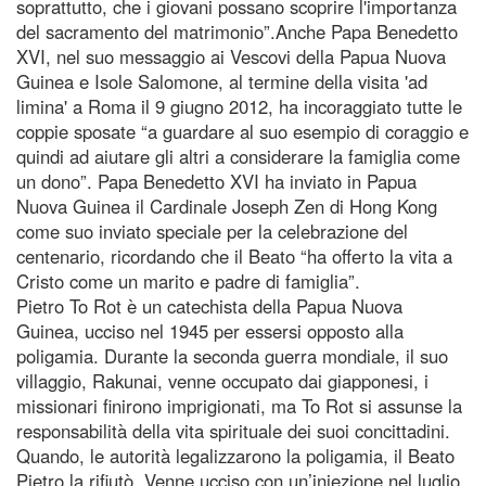
soprattutto, che i giovani possano scoprire l'importanza
del sacramento del matrimonio”.Anche Papa Benedetto
XVI, nel suo messaggio ai Vescovi della Papua Nuova
Guinea e Isole Salomone, al termine della visita 'ad
limina' a Roma il 9 giugno 2012, ha incoraggiato tutte le
coppie sposate “a guardare al suo esempio di coraggio e
quindi ad aiutare gli altri a considerare la famiglia come
un dono”. Papa Benedetto XVI ha inviato in Papua
Nuova Guinea il Cardinale Joseph Zen di Hong Kong
come suo inviato speciale per la celebrazione del
centenario, ricordando che il Beato “ha offerto la vita a
Cristo come un marito e padre di famiglia”.
Pietro To Rot è un catechista della Papua Nuova
Guinea, ucciso nel 1945 per essersi opposto alla
poligamia. Durante la seconda guerra mondiale, il suo
villaggio, Rakunai, venne occupato dai giapponesi, i
missionari finirono imprigionati, ma To Rot si assunse la
responsabilità della vita spirituale dei suoi concittadini.
Quando, le autorità legalizzarono la poligamia, il Beato
Pietro la rifiutò. Venne ucciso con un’iniezione nel luglio