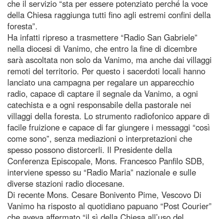
che il servizio “sta per essere potenziato perché la voce
della Chiesa raggiunga tutti fino agli estremi confini della
foresta”.
Ha infatti ripreso a trasmettere “Radio San Gabriele”
nella diocesi di Vanimo, che entro la fine di dicembre
sarà ascoltata non solo da Vanimo, ma anche dai villaggi
remoti del territorio. Per questo i sacerdoti locali hanno
lanciato una campagna per regalare un apparecchio
radio, capace di captare il segnale da Vanimo, a ogni
catechista e a ogni responsabile della pastorale nei
villaggi della foresta. Lo strumento radiofonico appare di
facile fruizione e capace di far giungere i messaggi “così
come sono”, senza mediazioni o interpretazioni che
spesso possono distorcerli. Il Presidente della
Conferenza Episcopale, Mons. Francesco Panfilo SDB,
interviene spesso su “Radio Maria” nazionale e sulle
diverse stazioni radio diocesane.
Di recente Mons. Cesare Bonivento Pime, Vescovo Di
Vanimo ha risposto al quotidiano papuano “Post Courier”
che aveva affermato “il sì della Chiesa all’uso del