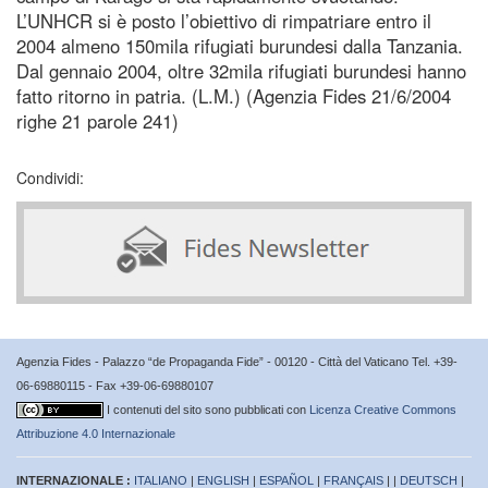
L’UNHCR si è posto l’obiettivo di rimpatriare entro il
2004 almeno 150mila rifugiati burundesi dalla Tanzania.
Dal gennaio 2004, oltre 32mila rifugiati burundesi hanno
fatto ritorno in patria. (L.M.) (Agenzia Fides 21/6/2004
righe 21 parole 241)
Condividi:
Agenzia Fides - Palazzo “de Propaganda Fide” - 00120 - Città del Vaticano Tel. +39-
06-69880115 - Fax +39-06-69880107
I contenuti del sito sono pubblicati con
Licenza Creative Commons
Attribuzione 4.0 Internazionale
INTERNAZIONALE :
ITALIANO
|
ENGLISH
|
ESPAÑOL
|
FRANÇAIS
| |
DEUTSCH
|