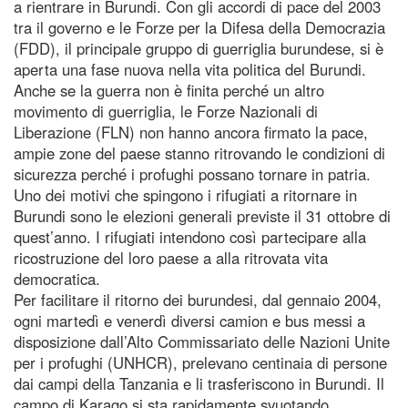
a rientrare in Burundi. Con gli accordi di pace del 2003
tra il governo e le Forze per la Difesa della Democrazia
(FDD), il principale gruppo di guerriglia burundese, si è
aperta una fase nuova nella vita politica del Burundi.
Anche se la guerra non è finita perché un altro
movimento di guerriglia, le Forze Nazionali di
Liberazione (FLN) non hanno ancora firmato la pace,
ampie zone del paese stanno ritrovando le condizioni di
sicurezza perché i profughi possano tornare in patria.
Uno dei motivi che spingono i rifugiati a ritornare in
Burundi sono le elezioni generali previste il 31 ottobre di
quest’anno. I rifugiati intendono così partecipare alla
ricostruzione del loro paese a alla ritrovata vita
democratica.
Per facilitare il ritorno dei burundesi, dal gennaio 2004,
ogni martedì e venerdì diversi camion e bus messi a
disposizione dall’Alto Commissariato delle Nazioni Unite
per i profughi (UNHCR), prelevano centinaia di persone
dai campi della Tanzania e li trasferiscono in Burundi. Il
campo di Karago si sta rapidamente svuotando.