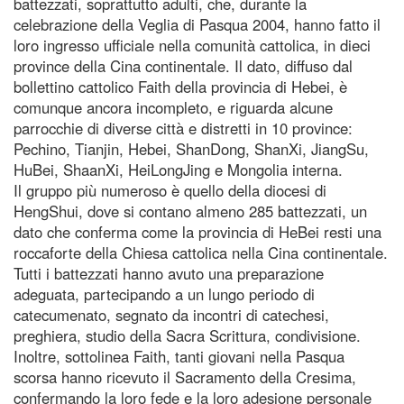
battezzati, soprattutto adulti, che, durante la
celebrazione della Veglia di Pasqua 2004, hanno fatto il
loro ingresso ufficiale nella comunità cattolica, in dieci
province della Cina continentale. Il dato, diffuso dal
bollettino cattolico Faith della provincia di Hebei, è
comunque ancora incompleto, e riguarda alcune
parrocchie di diverse città e distretti in 10 province:
Pechino, Tianjin, Hebei, ShanDong, ShanXi, JiangSu,
HuBei, ShaanXi, HeiLongJing e Mongolia interna.
Il gruppo più numeroso è quello della diocesi di
HengShui, dove si contano almeno 285 battezzati, un
dato che conferma come la provincia di HeBei resti una
roccaforte della Chiesa cattolica nella Cina continentale.
Tutti i battezzati hanno avuto una preparazione
adeguata, partecipando a un lungo periodo di
catecumenato, segnato da incontri di catechesi,
preghiera, studio della Sacra Scrittura, condivisione.
Inoltre, sottolinea Faith, tanti giovani nella Pasqua
scorsa hanno ricevuto il Sacramento della Cresima,
confermando la loro fede e la loro adesione personale