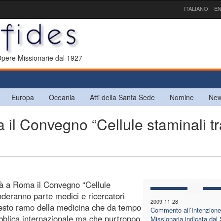
ITALIANO
EN
 Opere Missionarie dal 1927
Europa
Oceania
Atti della Santa Sede
Nomine
New
l Convegno “Cellule staminali tr
rà a Roma il Convegno “Cellule
nderanno parte medici e ricercatori
2009-11-28
questo ramo della medicina che da tempo
Commento all’Intenzione
pubblica internazionale ma che purtroppo
Missionaria indicata dal