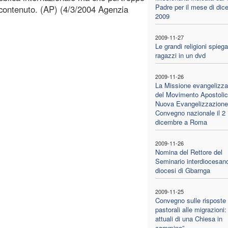
Padre per il mese di dic
 contenuto. (AP) (4/3/2004 Agenzia
2009
2009-11-27
Le grandi religioni spiega
ragazzi in un dvd
2009-11-26
La Missione evangelizza
del Movimento Apostolic
Nuova Evangelizzazione
Convegno nazionale il 2
dicembre a Roma
2009-11-26
Nomina del Rettore del
Seminario interdiocesano
diocesi di Gbarnga
2009-11-25
Convegno sulle risposte
pastorali alle migrazioni:
attuali di una Chiesa in
cammino”