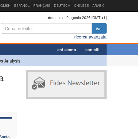
GLISH
ESPAÑOL
FRANÇAIS
DEUTSCH
CHINESE
ARABIC
domenica, 9 agosto 2026 [GMT +1]
Vai!
ricerca avanzata
chi siamo
contatti
s Analysis
a
 Santo