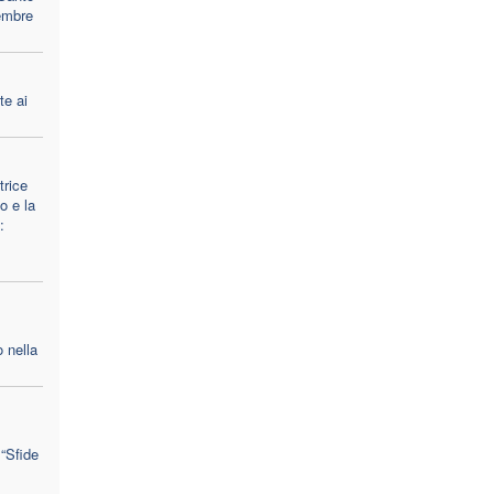
embre
te ai
trice
o e la
:
 nella
 “Sfide