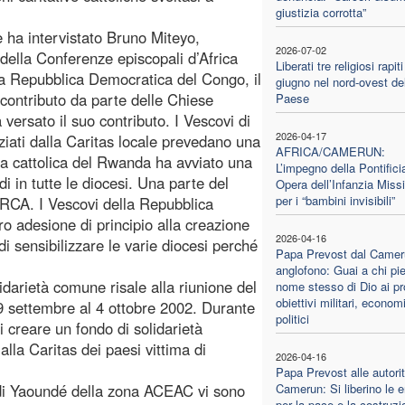
giustizia corrotta”
 ha intervistato Bruno Miteyo,
2026-07-02
ella Conferenze episcopali d’Africa
Liberati tre religiosi rapiti
lla Repubblica Democratica del Congo, il
giugno nel nord-ovest de
il contributo da parte delle Chiese
Paese
versato il suo contributo. I Vescovi di
2026-04-17
nziati dalla Caritas locale prevedano una
AFRICA/CAMERUN:
 cattolica del Rwanda ha avviato una
L’impegno della Pontifici
i in tutte le diocesi. Una parte del
Opera dell’Infanzia Miss
per i “bambini invisibili”
ARCA. I Vescovi della Repubblica
 adesione di principio alla creazione
2026-04-16
di sensibilizzare le varie diocesi perché
Papa Prevost dal Camer
anglofono: Guai a chi pie
lidarietà comune risale alla riunione del
nome stesso di Dio ai pr
obiettivi militari, econom
 29 settembre al 4 ottobre 2002. Durante
politici
 creare un fondo di solidarietà
alla Caritas dei paesi vittima di
2026-04-16
Papa Prevost alle autorit
e di Yaoundé della zona ACEAC vi sono
Camerun: Si liberino le e
per la pace e la costruzi