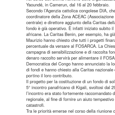
Yaoundé, in Camerun, dal 16 al 20 febbraio.
Secondo l’Agenzia cattolica congolese DIA, che
coordinatore della Zona ACEAC (Associazione d
centrale) e direttore aggiunto della Caritas de
fondo è già operativo. È infatti iniziato subito 
africane. La Caritas Benin, per esempio, ha già 
Maurizio hanno chiesto che tutti i progetti fina
percentuale da versare al FOSARCA. La Chiesa
campagna di sensibilizzazione e di raccolta fond
denaro raccolto servirà per alimentare il FOS
Democratica del Congo hanno annunciato la loro
di fondi e hanno chiesto alla Caritas nazionale 
portino il loro contributo.
Il progetto per la costituzione di un fondo di so
5° incontro panafricano di Kigali, svoltosi dal
l’incontro era stato fortemente raccomandato di
regionale, al fine di fornire un aiuto tempestivo 
catastrofi.
Tra le priorità emerse nel corso della riunion