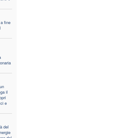
 a fine
l
a
ionaria
un
ga il
opri
ici e
à del
nergie
one del