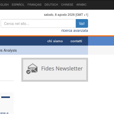
GLISH
ESPAÑOL
FRANÇAIS
DEUTSCH
CHINESE
ARABIC
sabato, 8 agosto 2026 [GMT +1]
Vai!
ricerca avanzata
chi siamo
contatti
s Analysis
mane e