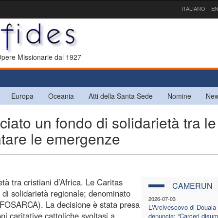
ITALIANO
EN
 Opere Missionarie dal 1927
Europa
Oceania
Atti della Santa Sede
Nomine
New
o un fondo di solidarietà tra le
ontare le emergenze
à tra cristiani d’Africa. Le Caritas
CAMERUN
o di solidarietà regionale; denominato
2026-07-03
 (FOSARCA). La decisione è stata presa
L'Arcivescovo di Douala
ni caritative cattoliche svoltasi a
denuncia: “Carceri disu