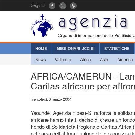
Seguici
Organo di informazione delle Pontificie
HOME
MISSIONARI UCCISI
STATISTICHE
News
Vaticano
Africa
Asia
America
AFRICA/CAMERUN - Lanciat
Caritas africane per affr
mercoledì, 3 marzo 2004
Yaoundé (Agenzia Fides)-Si rafforza la solidariet
africane hanno infatti deciso di creare un fond
Fondo di Solidarietà Regionale-Caritas Africa
nel corso dell’ultima riunione delle organizzazio