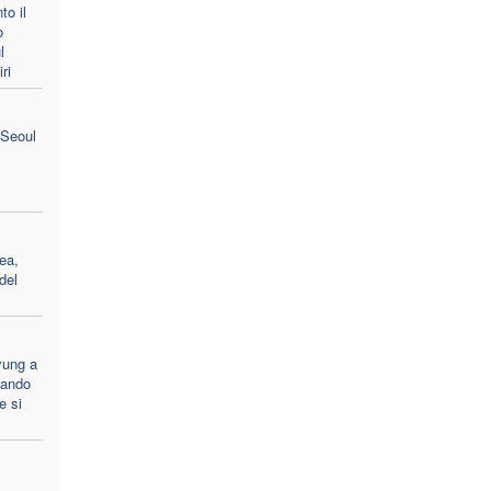
to il
o
l
ri
 Seoul
ea,
del
yung a
uando
e si