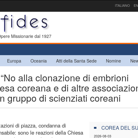
ITALIANO
EN
 Opere Missionarie dal 1927
Europa
Oceania
Atti della Santa Sede
Nomine
New
o alla clonazione di embrioni
esa coreana e di altre associazio
un gruppo di scienziati coreani
tazioni di piazza, condanna di
COREA DEL S
abile: sono le reazioni della Chiesa
2026-08-03