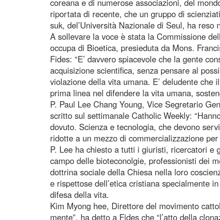
coreana e di numerose associazioni, del mondo 
riportata di recente, che un gruppo di scienzia
suk, del’Università Nazionale di Seul, ha reso 
A sollevare la voce è stata la Commissione de
occupa di Bioetica, presieduta da Mons. Franc
Fides: “E’ davvero spiacevole che la gente con
acquisizione scientifica, senza pensare al possi
violazione della vita umana. E’ deludente che 
prima linea nel difendere la vita umana, sosten
P. Paul Lee Chang Young, Vice Segretario Gen
scritto sul settimanale Catholic Weekly: “Han
dovuto. Scienza e tecnologia, che devono servi
ridotte a un mezzo di commercializzazione per o
P. Lee ha chiesto a tutti i giuristi, ricercatori e 
campo delle bioteconolgie, professionisti dei m
dottrina sociale della Chiesa nella loro coscien
e rispettose dell’etica cristiana specialmente in
difesa della vita.
Kim Myong hee, Direttore del movimento cattol
mente”, ha detto a Fides che “l’atto della clona