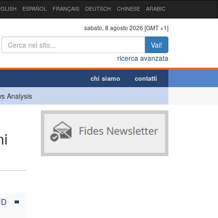
GLISH
ESPAÑOL
FRANÇAIS
DEUTSCH
CHINESE
ARABIC
sabato, 8 agosto 2026 [GMT +1]
Vai!
ricerca avanzata
chi siamo
contatti
s Analysis
ni
UD