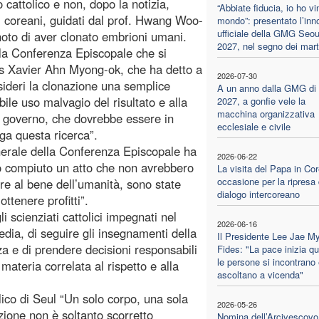
cattolico e non, dopo la notizia,
“Abbiate fiducia, io ho vin
ti coreani, guidati dal prof. Hwang Woo-
mondo”: presentato l’inn
ufficiale della GMG Seou
noto di aver clonato embrioni umani.
2027, nel segno dei marti
lla Conferenza Episcopale che si
is Xavier Ahn Myong-ok, che ha detto a
2026-07-30
sideri la clonazione una semplice
A un anno dalla GMG di
bile uso malvagio del risultato e alla
2027, a gonfie vele la
macchina organizzativa
il governo, che dovrebbe essere in
ecclesiale e civile
ga questa ricerca”.
erale della Conferenza Episcopale ha
2026-06-22
no compiuto un atto che non avrebbero
La visita del Papa in Cor
occasione per la ripresa 
re al bene dell’umanità, sono state
dialogo intercoreano
ttenere profitti”.
gli scienziati cattolici impegnati nel
2026-06-16
edia, di seguire gli insegnamenti della
Il Presidente Lee Jae M
za e di prendere decisioni responsabili
Fides: "La pace inizia q
le persone si incontrano 
 materia correlata al rispetto e alla
ascoltano a vicenda"
ico di Seul “Un solo corpo, una sola
2026-05-26
zione non è soltanto scorretto
Nomina dell’Arcivescovo