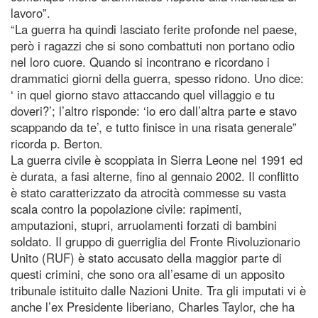
lavoro”.
“La guerra ha quindi lasciato ferite profonde nel paese,
però i ragazzi che si sono combattuti non portano odio
nel loro cuore. Quando si incontrano e ricordano i
drammatici giorni della guerra, spesso ridono. Uno dice:
‘ in quel giorno stavo attaccando quel villaggio e tu
doveri?’; l’altro risponde: ‘io ero dall’altra parte e stavo
scappando da te’, e tutto finisce in una risata generale”
ricorda p. Berton.
La guerra civile è scoppiata in Sierra Leone nel 1991 ed
è durata, a fasi alterne, fino al gennaio 2002. Il conflitto
è stato caratterizzato da atrocità commesse su vasta
scala contro la popolazione civile: rapimenti,
amputazioni, stupri, arruolamenti forzati di bambini
soldato. Il gruppo di guerriglia del Fronte Rivoluzionario
Unito (RUF) è stato accusato della maggior parte di
questi crimini, che sono ora all’esame di un apposito
tribunale istituito dalle Nazioni Unite. Tra gli imputati vi è
anche l’ex Presidente liberiano, Charles Taylor, che ha