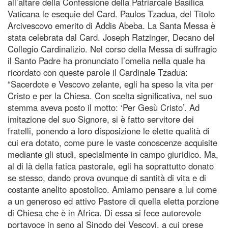
all’altare della Confessione della Patriarcale Basilica
Vaticana le esequie del Card. Paulos Tzadua, del Titolo
Arcivescovo emerito di Addis Abeba. La Santa Messa è
stata celebrata dal Card. Joseph Ratzinger, Decano del
Collegio Cardinalizio. Nel corso della Messa di suffragio
il Santo Padre ha pronunciato l’omelia nella quale ha
ricordato con queste parole il Cardinale Tzadua:
“Sacerdote e Vescovo zelante, egli ha speso la vita per
Cristo e per la Chiesa. Con scelta significativa, nel suo
stemma aveva posto il motto: ‘Per Gesù Cristo’. Ad
imitazione del suo Signore, si è fatto servitore dei
fratelli, ponendo a loro disposizione le elette qualità di
cui era dotato, come pure le vaste conoscenze acquisite
mediante gli studi, specialmente in campo giuridico. Ma,
al di là della fatica pastorale, egli ha soprattutto donato
se stesso, dando prova ovunque di santità di vita e di
costante anelito apostolico. Amiamo pensare a lui come
a un generoso ed attivo Pastore di quella eletta porzione
di Chiesa che è in Africa. Di essa si fece autorevole
portavoce in seno al Sinodo dei Vescovi, a cui prese