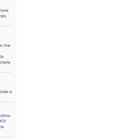
zione
rato
a
n line
la
onaria
ziale è
lofono
 XIV
ria