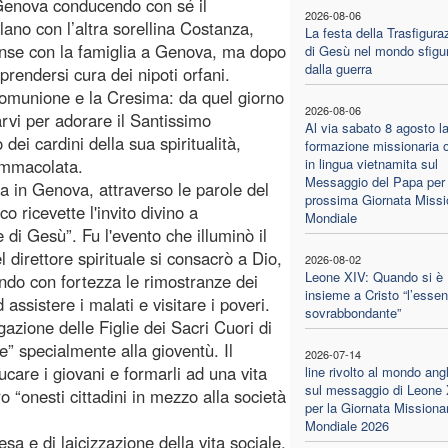
 Genova conducendo con sé il
2026-08-06
lano con l’altra sorellina Costanza,
La festa della Trasfigura
giunse con la famiglia a Genova, ma dopo
di Gesù nel mondo sfigu
dalla guerra
 prendersi cura dei nipoti orfani.
Comunione e la Cresima: da quel giorno
2026-08-06
rvi per adorare il Santissimo
Al via sabato 8 agosto l
dei cardini della sua spiritualità,
formazione missionaria o
 Immacolata.
in lingua vietnamita sul
Messaggio del Papa per 
a in Genova, attraverso le parole del
prossima Giornata Missi
 ricevette l'invito divino a
Mondiale
 di Gesù”. Fu l'evento che illuminò il
l direttore spirituale si consacrò a Dio,
2026-08-02
Leone XIV: Quando si è
ando con fortezza le rimostranze dei
insieme a Cristo “l’essen
assistere i malati e visitare i poveri.
sovrabbondante”
azione delle Figlie dei Sacri Cuori di
e” specialmente alla gioventù. Il
2026-07-14
care i giovani e formarli ad una vita
line rivolto al mondo ang
sul messaggio di Leone
o “onesti cittadini in mezzo alla società
per la Giornata Missiona
Mondiale 2026
esa e di laicizzazione della vita sociale,