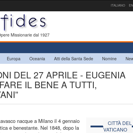
ITALIANO
EN
 Opere Missionarie dal 1927
Europa
Oceania
Atti della Santa Sede
Nomine
New
NI DEL 27 APRILE - EUGENIA
FARE IL BENE A TUTTI,
ANI”
Ravasco nacque a Milano il 4 gennaio
CITTÀ DEL
atica e benestante. Nel 1848, dopo la
VATICANO