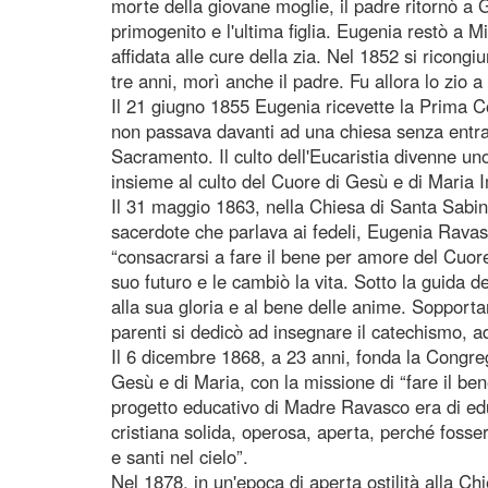
morte della giovane moglie, il padre ritornò a
primogenito e l'ultima figlia. Eugenia restò a Mi
affidata alle cure della zia. Nel 1852 si ricon
tre anni, morì anche il padre. Fu allora lo zio a
Il 21 giugno 1855 Eugenia ricevette la Prima 
non passava davanti ad una chiesa senza entra
Sacramento. Il culto dell'Eucaristia divenne uno 
insieme al culto del Cuore di Gesù e di Maria
Il 31 maggio 1863, nella Chiesa di Santa Sabin
sacerdote che parlava ai fedeli, Eugenia Ravasco
“consacrarsi a fare il bene per amore del Cuore
suo futuro e le cambiò la vita. Sotto la guida de
alla sua gloria e al bene delle anime. Sopport
parenti si dedicò ad insegnare il catechismo, ad 
Il 6 dicembre 1868, a 23 anni, fonda la Congreg
Gesù e di Maria, con la missione di “fare il ben
progetto educativo di Madre Ravasco era di edu
cristiana solida, operosa, aperta, perché fosser
e santi nel cielo”.
Nel 1878, in un'epoca di aperta ostilità alla Chi