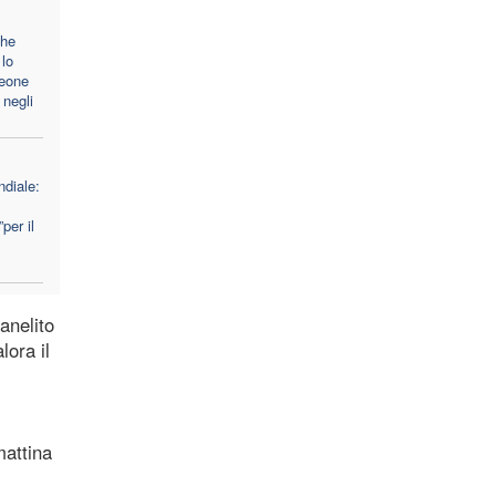
che
lo
Leone
 negli
diale:
per il
anelito
lora il
mattina