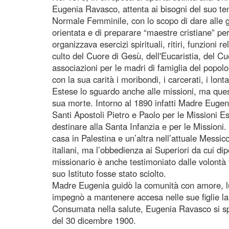
Eugenia Ravasco, attenta ai bisogni del suo t
Normale Femminile, con lo scopo di dare alle g
orientata e di preparare “maestre cristiane” per
organizzava esercizi spirituali, ritiri, funzioni 
culto del Cuore di Gesù, dell'Eucaristia, del C
associazioni per le madri di famiglia del popol
con la sua carità i moribondi, i carcerati, i lont
Estese lo sguardo anche alle missioni, ma ques
sua morte. Intorno al 1890 infatti Madre Eugeni
Santi Apostoli Pietro e Paolo per le Missioni E
destinare alla Santa Infanzia e per le Missioni
casa in Palestina e un’altra nell’attuale Messico,
italiani, ma l’obbedienza ai Superiori da cui d
missionario è anche testimoniato dalle volontà 
suo Istituto fosse stato sciolto.
Madre Eugenia guidò la comunità con amore, lun
impegnò a mantenere accesa nelle sue figlie la
Consumata nella salute, Eugenia Ravasco si spe
del 30 dicembre 1900.