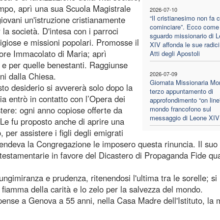
empo, aprì una sua Scuola Magistrale
2026-07-10
“Il cristianesimo non fa 
iovani un'istruzione cristianamente
cominciare”. Ecco come 
 la società. D'intesa con i parroci
sguardo missionario di 
religiose e missioni popolari. Promosse il
XIV affonda le sue radici
uore Immacolato di Maria; aprì
Atti degli Apostoli
o e per quelle benestanti. Raggiunse
2026-07-09
ani dalla Chiesa.
Giornata Missionaria Mon
to desiderio si avvererà solo dopo la
terzo appuntamento di
a entrò in contatto con l’Opera dei
approfondimento “on line”
stere: ogni anno copiose offerte da
mondo francofono sul
messaggio di Leone XIV
. Le fu proposto anche di aprire una
 per assistere i figli degli emigrati
ipendeva la Congregazione le imposero questa rinuncia. Il suo 
testamentarie in favore del Dicastero di Propaganda Fide qua
gimiranza e prudenza, ritenendosi l'ultima tra le sorelle; si
 fiamma della carità e lo zelo per la salvezza del mondo.
nse a Genova a 55 anni, nella Casa Madre dell'Istituto, la 