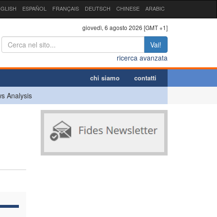
GLISH
ESPAÑOL
FRANÇAIS
DEUTSCH
CHINESE
ARABIC
giovedì, 6 agosto 2026 [GMT +1]
Vai!
ricerca avanzata
chi siamo
contatti
s Analysis