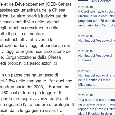
ide et de Développement (CED-Caritas
2026-05-18
i assistenza umanitaria della Chiesa
Il Cardinale Tagle in Bur
frica. Le altre priorità individuate da
un'omelia sulla comunion
preghiera per i 75 anni d
ondizioni di vita nelle prigioni;
seminario San Pietro Cl
egli orfani; accrescimento della
tto il profilo alimentare.
2025-02-15
esti obbiettivi attraverso la
Nomina del Vescovo di 
truzione dei villaggi abbandonati dai
i villaggi di origine, scolarizzazione dei
2025-02-15
Nomina del Vescovo di
ne. L’organizzazione della Chiesa
Bubanza
tti proposti da associazioni di
2024-02-07
 in un paese che ha un tasso di
Nomina del nuovo diretto
delle Pontificie Opere
e del 2,5% nelle campagne. Per quel che
Missionarie
a prima parte del 2003, il Burundi ha
.480 casi di forme più leggere di
2023-11-16
er la loro sopravvivenza dagli aiuti
“Il 3 ottobre è stato com
ma riguarda l’alto numero di profughi. Il
un ulteriore passo in ava
rapporti tra Stato e Chie
sati dalla lunga guerra civile, tra
dice il Presidente della