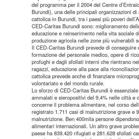
del programma per il 2004 del Centre d’Entra
Burundi), una delle principali organizzazioni d
cattolica in Burundi, tra i paesi più poveri dell’A
CED-Caritas Burundi sono: miglioramento delle c
educazione e reinserimento nella vita sociale d
produzione agricola nelle zone più vulnerabili so
Il CED-Caritas Burundi prevede di conseguire qu
formazione del personale medico, opere di ricos
profughi e dagli sfollati interni che rientrano ne
ragazzi, educazione alla pace alla riconciliazio
cattolica prevede anche di finanziare microproge
volontariato e del mondo rurale.
Lo sforzo di CED-Caritas Burundi è essenziale
ammalati e sieropositivi del 9,4% nelle città 
concerne il problema alimentare, nel corso dell
registrato 1.711 casi di malnutrizione grave e 9
malnutrizione. Ben 400mila persone dipendono p
alimentari internazionali. Un altro grave proble
paese ha 839.420 rifugiati e 281.628 sfollati cau