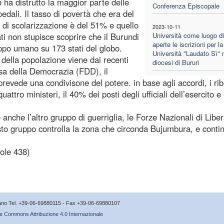
tto ha distrutto la maggior parte delle
Conferenza Episcopale
edali. Il tasso di povertà che era del
 di scolarizzazione è del 51% e quello
2023-10-11
ati non stupisce scoprire che il Burundi
Università come luogo di
aperte le iscrizioni per l
uppo umano su 173 stati del globo.
Università "Laudato Sì" n
 della popolazione viene dai recenti
diocesi di Bururi
esa della Democrazia (FDD), il
revede una condivisone del potere. in base agli accordi, i ribe
ttro ministeri, il 40% dei posti degli ufficiali dell’esercito e
anche l’altro gruppo di guerriglia, le Forze Nazionali di Libe
esto gruppo controlla la zona che circonda Bujumbura, e conti
ole 438)
icano Tel. +39-06-69880115 - Fax +39-06-69880107
e Commons Attribuzione 4.0 Internazionale