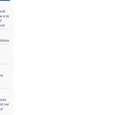
undi:
e e la
el
aver
Rutana
re
piuto
nti nei
sa”