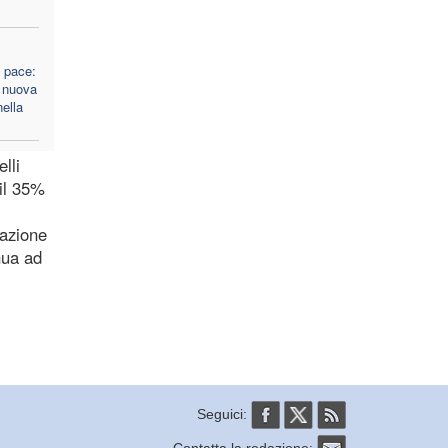
 pace:
a nuova
ella
lli
 il 35%
razione
nua ad
Seguici:
Contatta la redazione: