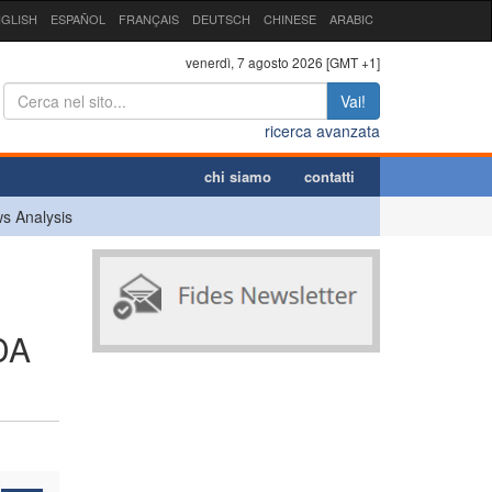
GLISH
ESPAÑOL
FRANÇAIS
DEUTSCH
CHINESE
ARABIC
venerdì, 7 agosto 2026 [GMT +1]
Vai!
ricerca avanzata
chi siamo
contatti
s Analysis
DA