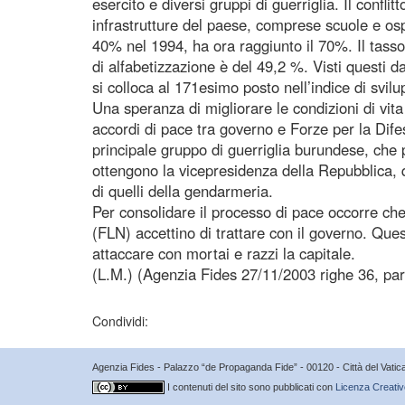
esercito e diversi gruppi di guerriglia. Il confli
infrastrutture del paese, comprese scuole e osp
40% nel 1994, ha ora raggiunto il 70%. Il tasso
di alfabetizzazione è del 49,2 %. Visti questi d
si colloca al 171esimo posto nell’indice di svil
Una speranza di migliorare le condizioni di vita
accordi di pace tra governo e Forze per la Dif
principale gruppo di guerriglia burundese, che p
ottengono la vicepresidenza della Repubblica, qua
di quelli della gendarmeria.
Per consolidare il processo di pace occorre che 
(FLN) accettino di trattare con il governo. Qu
attaccare con mortai e razzi la capitale.
(L.M.) (Agenzia Fides 27/11/2003 righe 36, par
Condividi:
Agenzia Fides - Palazzo “de Propaganda Fide” - 00120 - Città del Vat
I contenuti del sito sono pubblicati con
Licenza Creativ