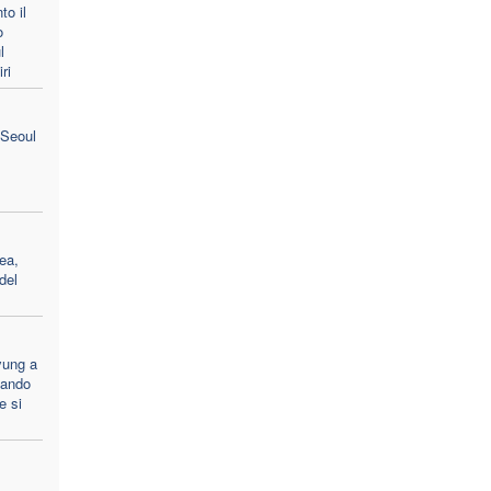
to il
o
l
ri
 Seoul
ea,
del
yung a
uando
e si