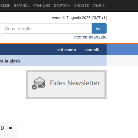
GLISH
ESPAÑOL
FRANÇAIS
DEUTSCH
CHINESE
ARABIC
venerdì, 7 agosto 2026 [GMT +1]
Vai!
ricerca avanzata
chi siamo
contatti
s Analysis
UD