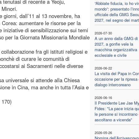
ca tenutasi di recente a Yeoju,
“Abbiate fiducia, io ho vin
 Minori.
mondo”: presentato l’inn
ufficiale della GMG Seou
 giorni, dall’11 al 13 novembre, ha
2027, nel segno dei marti
in Corea: aumentare le risorse per la
iniziative di sensibilizzazione sui temi
2026-07-30
so per la Giornata Missionaria Mondiale
A un anno dalla GMG di
2027, a gonfie vele la
macchina organizzativa
laborazione fra gli istituti religiosi e
ecclesiale e civile
 nonchè di curare le comunità di
costarsi ai Sacramenti nelle diverse
2026-06-22
La visita del Papa in Cor
occasione per la ripresa 
sa universale si attende alla Chiesa
dialogo intercoreano
one in Cina, ma anche in tutta l’Asia e
2026-06-16
 170)
Il Presidente Lee Jae M
Fides: "La pace inizia q
le persone si incontrano 
ascoltano a vicenda"
2026-05-26
Nomina dell’Arcivescovo