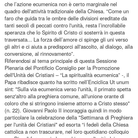
che l’azione ecumenica non è certo marginale nel
quadro dell'attività tradizionale della Chiesa. “Come un
faro che guida tra le ombre delle divisioni ereditate da
tanti secoli di peccati contro l'unità, resta l’incrollabile
speranza che lo Spirito di Cristo ci sosterrà in questa
traversata... La forza dell’amore ci spinge gli uni verso
gli altri e ci aiuta a predisporci all'ascolto, al dialogo, alla
conversione, al rinnovamento”.
Riferendosi al tema principale di questa Sessione
Plenaria del Pontificio Consiglio per la Promozione
dell'Unità dei Cristiani – “La spiritualità ecumenica” -, il
Papa ribadisce quanto ha scritto nell’Enciclica Ut unum
sint: "Sulla via ecumenica verso l'unità, il primato spetta
senz'altro alla preghiera comune, all'unione orante di
coloro che si stringono insieme attorno a Cristo stesso"
(n. 22). Giovanni Paolo II incoraggia quindi in modo
particolare la celebrazione della "Settimana di Preghiera
per l'unità dei Cristiani" ed esorta “i fedeli della Chiesa
cattolica a non trascurare, nel loro quotidiano colloquio