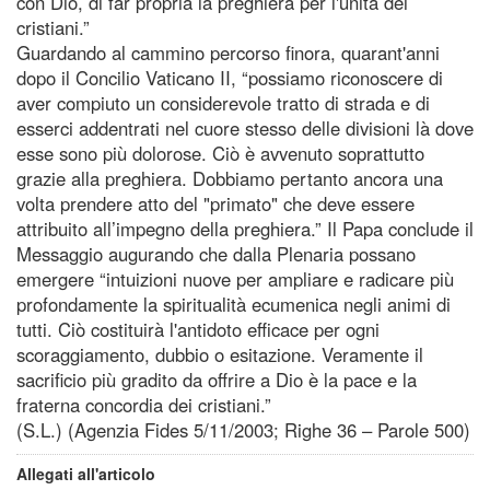
con Dio, di far propria la preghiera per l'unità dei
cristiani.”
Guardando al cammino percorso finora, quarant'anni
dopo il Concilio Vaticano II, “possiamo riconoscere di
aver compiuto un considerevole tratto di strada e di
esserci addentrati nel cuore stesso delle divisioni là dove
esse sono più dolorose. Ciò è avvenuto soprattutto
grazie alla preghiera. Dobbiamo pertanto ancora una
volta prendere atto del "primato" che deve essere
attribuito all’impegno della preghiera.” Il Papa conclude il
Messaggio augurando che dalla Plenaria possano
emergere “intuizioni nuove per ampliare e radicare più
profondamente la spiritualità ecumenica negli animi di
tutti. Ciò costituirà l'antidoto efficace per ogni
scoraggiamento, dubbio o esitazione. Veramente il
sacrificio più gradito da offrire a Dio è la pace e la
fraterna concordia dei cristiani.”
(S.L.) (Agenzia Fides 5/11/2003; Righe 36 – Parole 500)
Allegati all'articolo