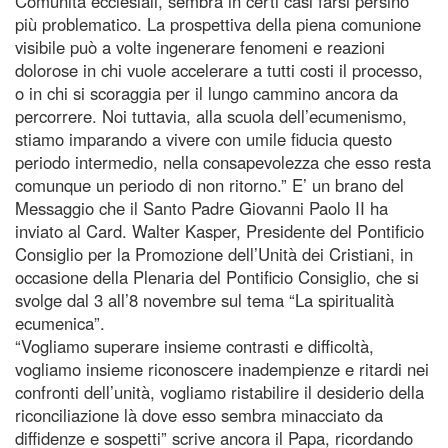
Comunità ecclesiali, sembra in certi casi farsi persino
più problematico. La prospettiva della piena comunione
visibile può a volte ingenerare fenomeni e reazioni
dolorose in chi vuole accelerare a tutti costi il processo,
o in chi si scoraggia per il lungo cammino ancora da
percorrere. Noi tuttavia, alla scuola dell’ecumenismo,
stiamo imparando a vivere con umile fiducia questo
periodo intermedio, nella consapevolezza che esso resta
comunque un periodo di non ritorno.” E’ un brano del
Messaggio che il Santo Padre Giovanni Paolo II ha
inviato al Card. Walter Kasper, Presidente del Pontificio
Consiglio per la Promozione dell’Unità dei Cristiani, in
occasione della Plenaria del Pontificio Consiglio, che si
svolge dal 3 all’8 novembre sul tema “La spiritualità
ecumenica”.
“Vogliamo superare insieme contrasti e difficoltà,
vogliamo insieme riconoscere inadempienze e ritardi nei
confronti dell’unità, vogliamo ristabilire il desiderio della
riconciliazione là dove esso sembra minacciato da
diffidenze e sospetti” scrive ancora il Papa, ricordando