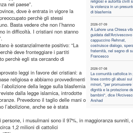
religiosi e autorità civili
za nel paese”.
la violenza in un presun
ovince, dove è entrata in vigore la
di blasfemia
reoccupato perchè gli stessi
uno. Basta vedere che non l’hanno
2026-07-09
A Lahore una Chiesa vib
o in difficoltà. I cristiani non stanno
guidata dall'Arcivescovo
”.
cappuccino Rehmat,
tano è sostanzialmente positivo: “La
costruisce dialogo, sper
fraternità, nel segno di s
erchè deve fronteggiare i partiti
Francesco
ato perchè egli sta cercando di
2026-07-08
rovato leggi in favore dei cristiani: a
La comunità cattolica in
u base religiosa e abbiamo provvedimenti
linea contro gli abusi sui
minori, "per promuovere 
 l’abolizione della legge sulla blasfemia
dignità e la protezione de
reviste dalla legge islamica, introdotte
bambini", dice l'Arcives
oranze. Prevedono il taglio delle mani o
Arshad
o l’abolizione, anche se è stata
di persone, i musulmani sono il 97%, in maggioranza sunniti, c
circa 1,2 milioni di cattolici