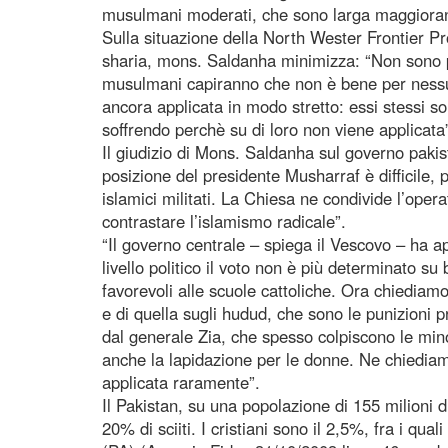
musulmani moderati, che sono larga maggioran
Sulla situazione della North Wester Frontier Pr
sharia, mons. Saldanha minimizza: “Non sono p
musulmani capiranno che non è bene per ness
ancora applicata in modo stretto: essi stessi son
soffrendo perchè su di loro non viene applicata
Il giudizio di Mons. Saldanha sul governo pakis
posizione del presidente Musharraf è difficile, p
islamici militati. La Chiesa ne condivide l’oper
contrastare l’islamismo radicale”.
“Il governo centrale – spiega il Vescovo – ha app
livello politico il voto non è più determinato s
favorevoli alle scuole cattoliche. Ora chiediamo
e di quella sugli hudud, che sono le punizioni p
dal generale Zia, che spesso colpiscono le min
anche la lapidazione per le donne. Ne chiediam
applicata raramente”.
Il Pakistan, su una popolazione di 155 milioni 
20% di sciiti. I cristiani sono il 2,5%, fra i quali 