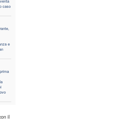
 sventa
to caso
rante,
anza e
an
 prima
la
i
covo
on il