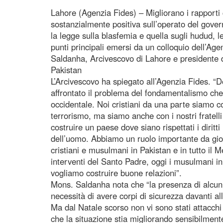
Lahore (Agenzia Fides) – Migliorano i rapporti
sostanzialmente positiva sull’operato del govern
la legge sulla blasfemia e quella sugli hudud, l
punti principali emersi da un colloquio dell’A
Saldanha, Arcivescovo di Lahore e presidente 
Pakistan
L’Arcivescovo ha spiegato all’Agenzia Fides. “
affrontato il problema del fondamentalismo ch
occidentale. Noi cristiani da una parte siamo 
terrorismo, ma siamo anche con i nostri fratell
costruire un paese dove siano rispettati i diritt
dell’uomo. Abbiamo un ruolo importante da gioc
cristiani e musulmani in Pakistan e in tutto il
interventi del Santo Padre, oggi i musulmani ini
vogliamo costruire buone relazioni”.
Mons. Saldanha nota che “la presenza di alcuni
necessità di avere corpi di sicurezza davanti all
Ma dal Natale scorso non vi sono stati attacchi
che la situazione stia migliorando sensibilmen