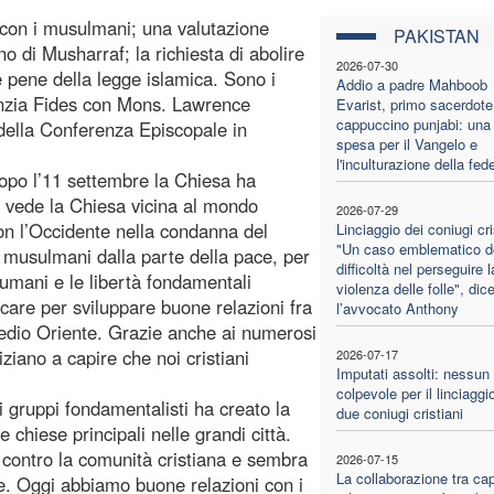
 con i musulmani; una valutazione
PAKISTAN
o di Musharraf; la richiesta di abolire
2026-07-30
e pene della legge islamica. Sono i
Addio a padre Mahboob
genzia Fides con Mons. Lawrence
Evarist, primo sacerdote
cappuccino punjabi: una 
della Conferenza Episcopale in
spesa per il Vangelo e
l'inculturazione della fed
Dopo l’11 settembre la Chiesa ha
e vede la Chiesa vicina al mondo
2026-07-29
con l’Occidente nella condanna del
Linciaggio dei coniugi cri
"Un caso emblematico de
i musulmani dalla parte della pace, per
difficoltà nel perseguire l
i umani e le libertà fondamentali
violenza delle folle", dic
are per sviluppare buone relazioni fra
l’avvocato Anthony
 Medio Oriente. Grazie anche ai numerosi
ziano a capire che noi cristiani
2026-07-17
Imputati assolti: nessun
colpevole per il linciaggio
 gruppi fondamentalisti ha creato la
due coniugi cristiani
e chiese principali nelle grandi città.
 contro la comunità cristiana e sembra
2026-07-15
La collaborazione tra cap
te. Oggi abbiamo buone relazioni con i