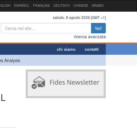
GLISH
ESPAÑOL
FRANÇAIS
DEUTSCH
CHINESE
ARABIC
sabato, 8 agosto 2026 [GMT +1]
Vai!
ricerca avanzata
chi siamo
contatti
s Analysis
EL