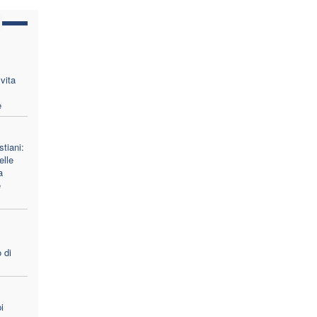
vita
e
stiani:
lle
a
e
 di
i