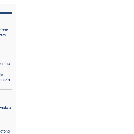
zione
rato
a
n line
la
onaria
ziale è
lofono