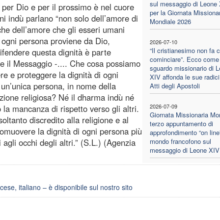
sul messaggio di Leone
 per Dio e per il prossimo è nel cuore
per la Giornata Missiona
oni indù parlano “non solo dell’amore di
Mondiale 2026
he dell’amore che gli esseri umani
di ogni persona proviene da Dio,
2026-07-10
“Il cristianesimo non fa 
ifendere questa dignità è parte
cominciare”. Ecco come 
ue il Messaggio -.... Che cosa possiamo
sguardo missionario di 
re e proteggere la dignità di ogni
XIV affonda le sue radici
un’unica persona, in nome della
Atti degli Apostoli
dizione religiosa? Né il dharma indù né
2026-07-09
 la mancanza di rispetto verso gli altri.
Giornata Missionaria Mon
oltanto discredito alla religione e al
terzo appuntamento di
romuovere la dignità di ogni persona più
approfondimento “on line”
 agli occhi degli altri.” (S.L.) (Agenzia
mondo francofono sul
messaggio di Leone XIV
cese, italiano – è disponibile sul nostro sito