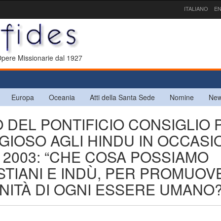
ITALIANO
EN
 Opere Missionarie dal 1927
Europa
Oceania
Atti della Santa Sede
Nomine
New
 DEL PONTIFICIO CONSIGLIO 
IGIOSO AGLI HINDU IN OCCASI
I 2003: “CHE COSA POSSIAMO
ISTIANI E INDÙ, PER PROMUO
NITÀ DI OGNI ESSERE UMANO?