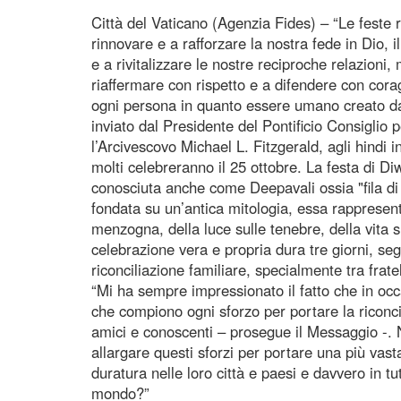
Città del Vaticano (Agenzia Fides) – “Le feste r
rinnovare e a rafforzare la nostra fede in Dio,
e a rivitalizzare le nostre reciproche relazioni,
riaffermare con rispetto e a difendere con corag
ogni persona in quanto essere umano creato da
inviato dal Presidente del Pontificio Consiglio pe
l’Arcivescovo Michael L. Fitzgerald, agli hindi i
molti celebreranno il 25 ottobre. La festa di Diw
conosciuta anche come Deepavali ossia "fila d
fondata su un’antica mitologia, essa rappresenta 
menzogna, della luce sulle tenebre, della vita 
celebrazione vera e propria dura tre giorni, seg
riconciliazione familiare, specialmente tra fratel
“Mi ha sempre impressionato il fatto che in occ
che compiono ogni sforzo per portare la riconcili
amici e conoscenti – prosegue il Messaggio -. No
allargare questi sforzi per portare una più vast
duratura nelle loro città e paesi e davvero in tut
mondo?”