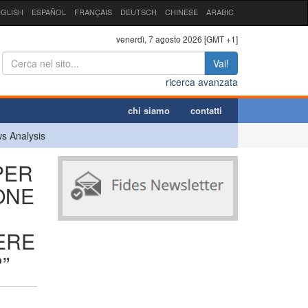
GLISH
ESPAÑOL
FRANÇAIS
DEUTSCH
CHINESE
ARABIC
venerdì, 7 agosto 2026 [GMT +1]
Vai!
ricerca avanzata
chi siamo
contatti
s Analysis
PER
ONE
VERE
”