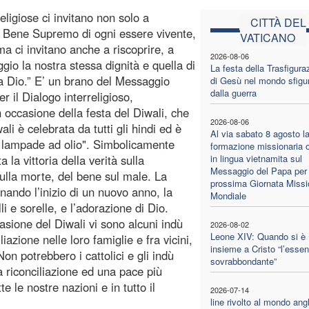
eligiose ci invitano non solo a
CITTÀ DEL
 il Bene Supremo di ogni essere vivente,
VATICANO
 ma ci invitano anche a riscoprire, a
2026-08-06
gio la nostra stessa dignità e quella di
La festa della Trasfigura
 Dio.” E’ un brano del Messaggio
di Gesù nel mondo sfigu
dalla guerra
r il Dialogo interreligioso,
n occasione della festa del Diwali, che
2026-08-06
ali è celebrata da tutti gli hindi ed è
Al via sabato 8 agosto l
i lampade ad olio". Simbolicamente
formazione missionaria o
la vittoria della verità sulla
in lingua vietnamita sul
Messaggio del Papa per 
sulla morte, del bene sul male. La
prossima Giornata Missi
nando l’inizio di un nuovo anno, la
Mondiale
li e sorelle, e l’adorazione di Dio.
asione del Diwali vi sono alcuni indù
2026-08-02
Leone XIV: Quando si è
azione nelle loro famiglie e fra vicini,
insieme a Cristo “l’essen
n potrebbero i cattolici e gli indù
sovrabbondante”
a riconciliazione ed una pace più
te le nostre nazioni e in tutto il
2026-07-14
line rivolto al mondo ang