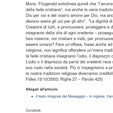
Mons. Fitzgerald sottolinea quindi che “l’amore
della fede cristiana”, ma anche le varie tradizi
Dio per noi e del nostro amore per Dio, ma anc
devono avere gli uni per gli altri”. “La dignità 
Creatore di tutti, e promuovere, proteggere e d
integrante della vita di ogni credente – proseg
fare insieme, noi cristiani e indù, per promuove
essere umano? Fare un’offesa, fosse anche ad 
religione, non significa offendere un’intera tra
la fede cristiana insegnano l’odio, il disprezzo o
L’odio o il disprezzo da parte dei credenti reca s
suo ruolo nella società. Più ci impegniamo a p
le nostre tradizioni religiose diverranno credibili
Fides 15/10/2003; Righe 27 – Parole 425)
Allegati all'articolo
Il testo integrale del Messaggio – in inglese, fran
Condividi: