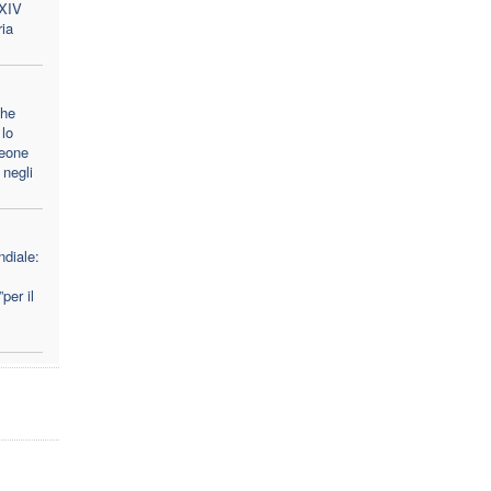
 XIV
ria
che
lo
Leone
 negli
diale:
per il