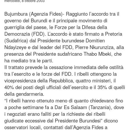
mercoledì, 8 ottobre 2003
Bujumbura (Agenzia Fides)- Raggiunto l’accordo tra il
governo del Burundi e il principale movimento di
guerriglia del paese, le Forze per la Difesa della
Democrazia (FDD). L’accordo è stato firmato a Pretoria
(Sudafrica) dal Presidente burundese Domitien
Ndayizeye e dal leader del FDD, Pierre Nkurunziza, alla
presenza del Presidente sudafricano Thabo Mbeki, che
ha mediato tra le parti.
Il trattato prevede la cessazione immediata delle ostilità
tra l’esercito e le forze del FDD. I ribelli ottengono la
vicepresidenza della Repubblica, quattro ministeri, il
40% dei posti degli ufficiali dell’esercito e il 35% di quelli
della gendarmeria.
“I ribelli hanno ottenuto meno di quanto chiedevano fino
a poche settimane fa a Dar Es Salaam (Tanzania), dove
i negoziati erano falliti per la richieste dei ribelli
giudicate eccessive dal Presidente Burundesi” dicono
osservatori locali, contattati dall’Agenzia Fides a