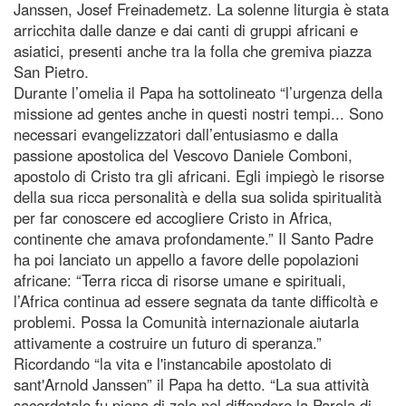
Janssen, Josef Freinademetz. La solenne liturgia è stata
arricchita dalle danze e dai canti di gruppi africani e
asiatici, presenti anche tra la folla che gremiva piazza
San Pietro.
Durante l’omelia il Papa ha sottolineato “l’urgenza della
missione ad gentes anche in questi nostri tempi... Sono
necessari evangelizzatori dall’entusiasmo e dalla
passione apostolica del Vescovo Daniele Comboni,
apostolo di Cristo tra gli africani. Egli impiegò le risorse
della sua ricca personalità e della sua solida spiritualità
per far conoscere ed accogliere Cristo in Africa,
continente che amava profondamente.” Il Santo Padre
ha poi lanciato un appello a favore delle popolazioni
africane: “Terra ricca di risorse umane e spirituali,
l’Africa continua ad essere segnata da tante difficoltà e
problemi. Possa la Comunità internazionale aiutarla
attivamente a costruire un futuro di speranza.”
Ricordando “la vita e l'instancabile apostolato di
sant'Arnold Janssen” il Papa ha detto. “La sua attività
sacerdotale fu piena di zelo nel diffondere la Parola di