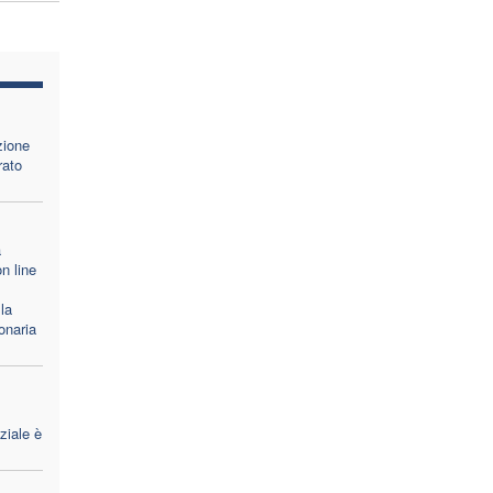
zione
rato
a
n line
la
onaria
ziale è