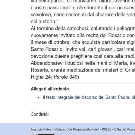
via della pace». Ci muoviamo, allora, avendo c
i nostri passi incerti, che durante il giorno sp
scivolose, sono sostenuti dal chiarore della ve
nella storia.”
Al termine della catechesi, salutando i pellegrin
nuovamente invitato alla recita del Rosario con
il mese di ottobre, che acquista particolare sig
Santo Rosario. Invito voi, cari giovani, cari mal
devozione questa preghiera così cara alla tradi
Abbandonatevi fiduciosi nella mani di Maria, i
Rosario, orante meditazione dei misteri di Cris
Righe 24; Parole 349)
Allegati all'articolo
Il testo integrale del discorso del Santo Padre, pl
Condividi:
Agenzia Fides - Palazzo “de Propaganda Fide” - 00120 - Città del Vat