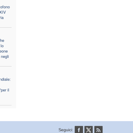
lofono
 XIV
ria
che
lo
Leone
 negli
diale:
per il
Seguici: