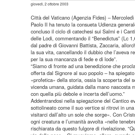
giovedì, 2 ottobre 2003
Città del Vaticano (Agenzia Fides) – Mercoledì
Paolo II ha tenuto la consueta Udienza general
concluso il ciclo di catechesi sui Salmi e i Cant
delle Lodi, commentando il “Benedictus” (Lc 1,6
dal padre di Giovanni Battista, Zaccaria, allorc
la sua vita, cancellando il dubbio che l’aveva r
per la sua mancanza di fede e di lode”.
“Siamo di fronte ad una benedizione che proclam
offerta dal Signore al suo popolo – ha spiegato 
«profetica» della storia, ossia la scoperta del 
vicenda umana, guidata dalla mano nascosta ma
con quella più debole e incerta dell’uomo.”
Addentrandosi nella spiegazione del Cantico ev
sottolineato come il suo vertice si ritrovi in un
visitarci dall’alto un sole che sorge». Con Cris
ogni creatura e l’umanità avvolta «nelle tenebr
rischiarata da questo fulgore di rivelazione. “Qu