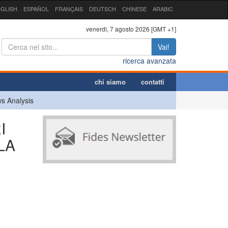
GLISH
ESPAÑOL
FRANÇAIS
DEUTSCH
CHINESE
ARABIC
venerdì, 7 agosto 2026 [GMT +1]
Vai!
ricerca avanzata
chi siamo
contatti
s Analysis
I
LA