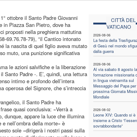
 1° ottobre il Santo Padre Giovanni
CITTÀ DEL
e in Piazza San Pietro, dove ha
VATICANO
ici proposti nella preghiera mattutina
2026-08-06
8-69.76.78-79), “il Cantico intonato
La festa della Trasfigura
hé la nascita di quel figlio aveva mutato
di Gesù nel mondo sfigu
dalla guerra
eso muto, una punizione significativa
2026-08-06
a le azioni salvifiche e la liberazione
Al via sabato 8 agosto l
il Santo Padre -. E’, quindi, una lettura
formazione missionaria o
senso intimo e profondo dell’intera
in lingua vietnamita sul
Messaggio del Papa per 
 operosa del Signore, che s’intreccia
prossima Giornata Missi
Mondiale
angelico, il Santo Padre ha
a frase quasi conclusiva: «Verrà a
2026-08-02
Leone XIV: Quando si è
to, dunque, appare la luce che illumina
insieme a Cristo “l’essen
e e nell’ombra della morte» è
sovrabbondante”
esto sole «dirigerà i nostri passi sulla