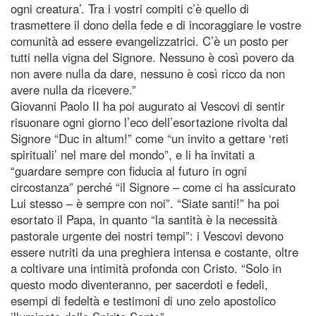
ogni creatura’. Tra i vostri compiti c’è quello di
trasmettere il dono della fede e di incoraggiare le vostre
comunità ad essere evangelizzatrici. C’è un posto per
tutti nella vigna del Signore. Nessuno è così povero da
non avere nulla da dare, nessuno è così ricco da non
avere nulla da ricevere.”
Giovanni Paolo II ha poi augurato ai Vescovi di sentir
risuonare ogni giorno l’eco dell’esortazione rivolta dal
Signore “Duc in altum!” come “un invito a gettare ‘reti
spirituali’ nel mare del mondo”, e li ha invitati a
“guardare sempre con fiducia al futuro in ogni
circostanza” perché “il Signore – come ci ha assicurato
Lui stesso – è sempre con noi”. “Siate santi!” ha poi
esortato il Papa, in quanto “la santità è la necessità
pastorale urgente dei nostri tempi”: i Vescovi devono
essere nutriti da una preghiera intensa e costante, oltre
a coltivare una intimità profonda con Cristo. “Solo in
questo modo diventeranno, per sacerdoti e fedeli,
esempi di fedeltà e testimoni di uno zelo apostolico