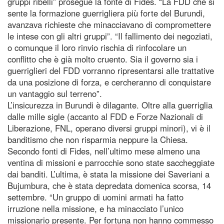
gruppi ribelli” prosegue la fonte di Fides. “La FDD che si
sente la formazione guerrigliera più forte del Burundi,
avanzava richieste che minacciavano di compromettere
le intese con gli altri gruppi”. “Il fallimento dei negoziati,
o comunque il loro rinvio rischia di rinfocolare un
conflitto che è già molto cruento. Sia il governo sia i
guerriglieri del FDD vorranno ripresentarsi alle trattative
da una posizione di forza, e cercheranno di conquistare
un vantaggio sul terreno”.
L’insicurezza in Burundi è dilagante. Oltre alla guerriglia
dalle mille sigle (accanto al FDD e Forze Nazionali di
Liberazione, FNL, operano diversi gruppi minori), vi è il
banditismo che non risparmia neppure la Chiesa.
Secondo fonti di Fides, nell’ultimo mese almeno una
ventina di missioni e parrocchie sono state saccheggiate
dai banditi. L’ultima, è stata la missione dei Saveriani a
Bujumbura, che è stata depredata domenica scorsa, 14
settembre. “Un gruppo di uomini armati ha fatto
irruzione nella missione, e ha minacciato l’unico
missionario presente. Per fortuna non hanno commesso