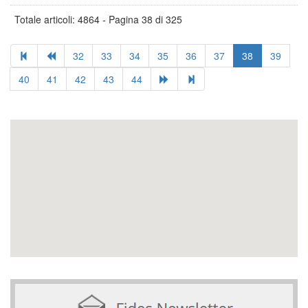
Totale articoli: 4864 - Pagina 38 di 325
32
33
34
35
36
37
38
39
40
41
42
43
44