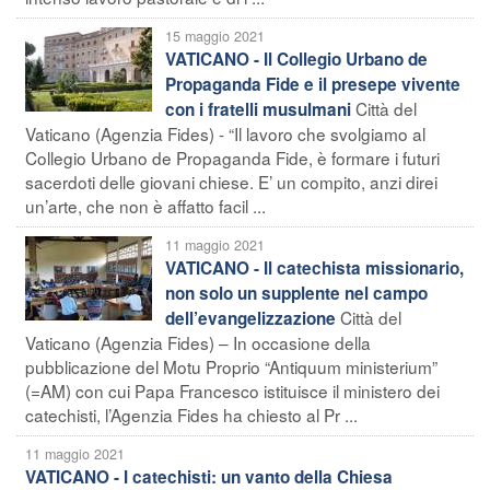
15 maggio 2021
VATICANO - Il Collegio Urbano de
Propaganda Fide e il presepe vivente
Città del
con i fratelli musulmani
Vaticano (Agenzia Fides) - “Il lavoro che svolgiamo al
Collegio Urbano de Propaganda Fide, è formare i futuri
sacerdoti delle giovani chiese. E’ un compito, anzi direi
un’arte, che non è affatto facil ...
11 maggio 2021
VATICANO - Il catechista missionario,
non solo un supplente nel campo
Città del
dell’evangelizzazione
Vaticano (Agenzia Fides) – In occasione della
pubblicazione del Motu Proprio “Antiquum ministerium”
(=AM) con cui Papa Francesco istituisce il ministero dei
catechisti, l’Agenzia Fides ha chiesto al Pr ...
11 maggio 2021
VATICANO - I catechisti: un vanto della Chiesa