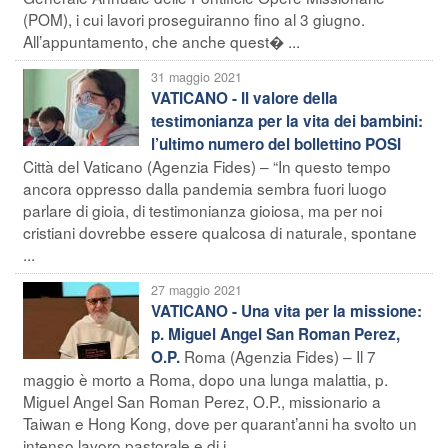
(POM), i cui lavori proseguiranno fino al 3 giugno.
All’appuntamento, che anche quest� ...
31 maggio 2021
VATICANO - Il valore della
testimonianza per la vita dei bambini:
l’ultimo numero del bollettino POSI
Città del Vaticano (Agenzia Fides) – “In questo tempo
ancora oppresso dalla pandemia sembra fuori luogo
parlare di gioia, di testimonianza gioiosa, ma per noi
cristiani dovrebbe essere qualcosa di naturale, spontane
...
27 maggio 2021
VATICANO - Una vita per la missione:
p. Miguel Angel San Roman Perez,
Roma (Agenzia Fides) – Il 7
O.P.
maggio è morto a Roma, dopo una lunga malattia, p.
Miguel Angel San Roman Perez, O.P., missionario a
Taiwan e Hong Kong, dove per quarant’anni ha svolto un
intenso lavoro pastorale e di i ...