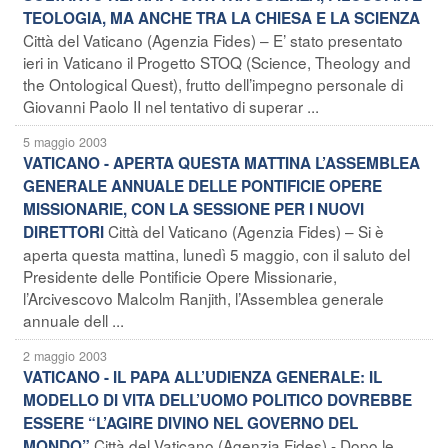
TEOLOGIA, MA ANCHE TRA LA CHIESA E LA SCIENZA
Città del Vaticano (Agenzia Fides) – E’ stato presentato
ieri in Vaticano il Progetto STOQ (Science, Theology and
the Ontological Quest), frutto dell’impegno personale di
Giovanni Paolo II nel tentativo di superar ...
5 maggio 2003
VATICANO - APERTA QUESTA MATTINA L’ASSEMBLEA
GENERALE ANNUALE DELLE PONTIFICIE OPERE
MISSIONARIE, CON LA SESSIONE PER I NUOVI
Città del Vaticano (Agenzia Fides) – Si è
DIRETTORI
aperta questa mattina, lunedì 5 maggio, con il saluto del
Presidente delle Pontificie Opere Missionarie,
l’Arcivescovo Malcolm Ranjith, l’Assemblea generale
annuale dell ...
2 maggio 2003
VATICANO - IL PAPA ALL’UDIENZA GENERALE: IL
MODELLO DI VITA DELL’UOMO POLITICO DOVREBBE
ESSERE “L’AGIRE DIVINO NEL GOVERNO DEL
Città del Vaticano (Agenzia Fides) - Dopo le
MONDO”