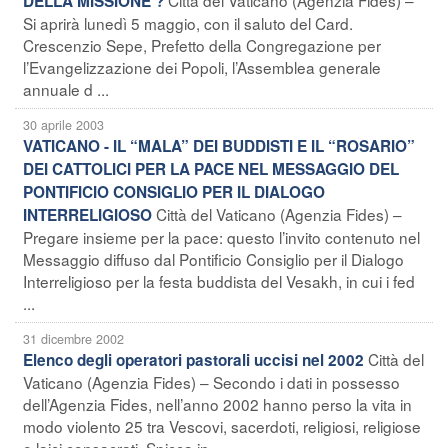
DELLA MISSIONE ?
Si aprirà lunedì 5 maggio, con il saluto del Card.
Crescenzio Sepe, Prefetto della Congregazione per
l’Evangelizzazione dei Popoli, l’Assemblea generale
annuale d ...
30 aprile 2003
VATICANO - IL “MALA” DEI BUDDISTI E IL “ROSARIO”
DEI CATTOLICI PER LA PACE NEL MESSAGGIO DEL
PONTIFICIO CONSIGLIO PER IL DIALOGO
Città del Vaticano (Agenzia Fides) –
INTERRELIGIOSO
Pregare insieme per la pace: questo l’invito contenuto nel
Messaggio diffuso dal Pontificio Consiglio per il Dialogo
Interreligioso per la festa buddista del Vesakh, in cui i fed
...
31 dicembre 2002
Città del
Elenco degli operatori pastorali uccisi nel 2002
Vaticano (Agenzia Fides) – Secondo i dati in possesso
dell’Agenzia Fides, nell’anno 2002 hanno perso la vita in
modo violento 25 tra Vescovi, sacerdoti, religiosi, religiose
e laici consacrati. Spicca in ...