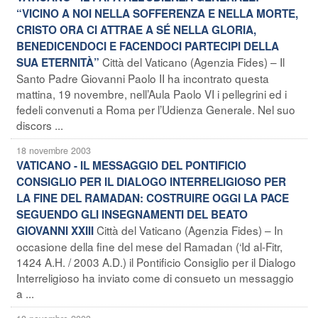
“VICINO A NOI NELLA SOFFERENZA E NELLA MORTE,
CRISTO ORA CI ATTRAE A SÉ NELLA GLORIA,
BENEDICENDOCI E FACENDOCI PARTECIPI DELLA
Città del Vaticano (Agenzia Fides) – Il
SUA ETERNITÀ”
Santo Padre Giovanni Paolo II ha incontrato questa
mattina, 19 novembre, nell’Aula Paolo VI i pellegrini ed i
fedeli convenuti a Roma per l’Udienza Generale. Nel suo
discors ...
18 novembre 2003
VATICANO - IL MESSAGGIO DEL PONTIFICIO
CONSIGLIO PER IL DIALOGO INTERRELIGIOSO PER
LA FINE DEL RAMADAN: COSTRUIRE OGGI LA PACE
SEGUENDO GLI INSEGNAMENTI DEL BEATO
Città del Vaticano (Agenzia Fides) – In
GIOVANNI XXIII
occasione della fine del mese del Ramadan (‘Id al-Fitr,
1424 A.H. / 2003 A.D.) il Pontificio Consiglio per il Dialogo
Interreligioso ha inviato come di consueto un messaggio
a ...