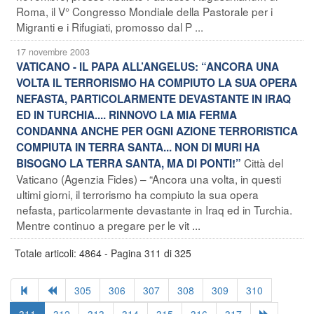
Roma, il V° Congresso Mondiale della Pastorale per i
Migranti e i Rifugiati, promosso dal P ...
17 novembre 2003
VATICANO - IL PAPA ALL’ANGELUS: “ANCORA UNA
VOLTA IL TERRORISMO HA COMPIUTO LA SUA OPERA
NEFASTA, PARTICOLARMENTE DEVASTANTE IN IRAQ
ED IN TURCHIA.... RINNOVO LA MIA FERMA
CONDANNA ANCHE PER OGNI AZIONE TERRORISTICA
COMPIUTA IN TERRA SANTA... NON DI MURI HA
Città del
BISOGNO LA TERRA SANTA, MA DI PONTI!”
Vaticano (Agenzia Fides) – “Ancora una volta, in questi
ultimi giorni, il terrorismo ha compiuto la sua opera
nefasta, particolarmente devastante in Iraq ed in Turchia.
Mentre continuo a pregare per le vit ...
Totale articoli: 4864 - Pagina 311 di 325
305
306
307
308
309
310
311
312
313
314
315
316
317