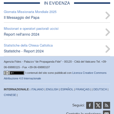
IN EVIDENZA
Giornata Missionaria Mondiale 2025
Il Messaggio del Papa
Missionari e operatori pastorali uccisi
Report nell'anno 2024
Statistiche della Chiesa Cattolica
Statistiche - Report 2024
Agenzia Fides - Palazzo “de Propaganda Fide” - 00120 - Città del Vaticano Tel. +39-
06-69880115 - Fax +39-06-69880107
I contenuti del sito sono pubblicati con
Licenza Creative Commons
Attribuzione 4.0 Internazionale
INTERNAZIONALE :
ITALIANO
|
ENGLISH
|
ESPAÑOL
|
FRANÇAIS
| |
DEUTSCH
|
CHINESE
|
Seguici:
Contatta la redazione: