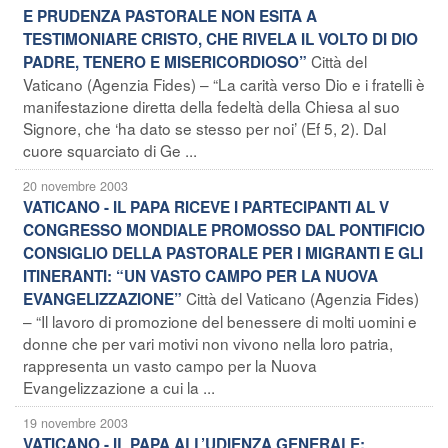
E PRUDENZA PASTORALE NON ESITA A
TESTIMONIARE CRISTO, CHE RIVELA IL VOLTO DI DIO
Città del
PADRE, TENERO E MISERICORDIOSO”
Vaticano (Agenzia Fides) – “La carità verso Dio e i fratelli è
manifestazione diretta della fedeltà della Chiesa al suo
Signore, che ‘ha dato se stesso per noi’ (Ef 5, 2). Dal
cuore squarciato di Ge ...
20 novembre 2003
VATICANO - IL PAPA RICEVE I PARTECIPANTI AL V
CONGRESSO MONDIALE PROMOSSO DAL PONTIFICIO
CONSIGLIO DELLA PASTORALE PER I MIGRANTI E GLI
ITINERANTI: “UN VASTO CAMPO PER LA NUOVA
Città del Vaticano (Agenzia Fides)
EVANGELIZZAZIONE”
– “Il lavoro di promozione del benessere di molti uomini e
donne che per vari motivi non vivono nella loro patria,
rappresenta un vasto campo per la Nuova
Evangelizzazione a cui la ...
19 novembre 2003
VATICANO - IL PAPA ALL’UDIENZA GENERALE: