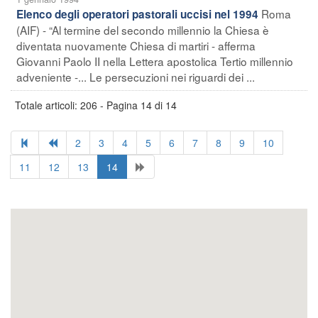
Roma
Elenco degli operatori pastorali uccisi nel 1994
(AIF) - “Al termine del secondo millennio la Chiesa è
diventata nuovamente Chiesa di martiri - afferma
Giovanni Paolo II nella Lettera apostolica Tertio millennio
adveniente -... Le persecuzioni nei riguardi dei ...
Totale articoli: 206 - Pagina 14 di 14
2
3
4
5
6
7
8
9
10
11
12
13
14