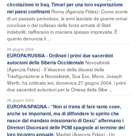
circolazione in Iraq. Timori per una loro esportazione
Roma (Agenzia Fides)- Come scorie
nei paesi confinanti
di un passato pericoloso, le armi lasciate da guerre ormai
concluse o dal collasso delle forze armate di Stati
indeboliti, riaffiorano in maniera spesso imprevista. È
quanto denuncia il ...
28 giugno 2004
EUROPA/RUSSIA - Ordinati i primi due sacerdoti
Novosibirsk
autoctoni della Siberia Occidentale
(Agenzia Fides) - Il Vescovo della diocesi della
Trasfigurazione a Novosibirsk, Sua Ecc. Mons. Joseph
Werth, ha ordinato ieri, domenica 27 giugno 2004, i primi
due sacerdoti autoctoni per la Chiesa della Sibe ...
26 giugno 2004
EUROPA/SPAGNA - “Non si tratta di fare tante cose,
anche se importanti, ma di diffondere lo spirito che
nasce dal mandato missionario di Gesù” affermano i
Direttori Diocesani delle POM spagnole al termine del
Madrid (Agenzia Fides) - Un
loro incontro annuale.