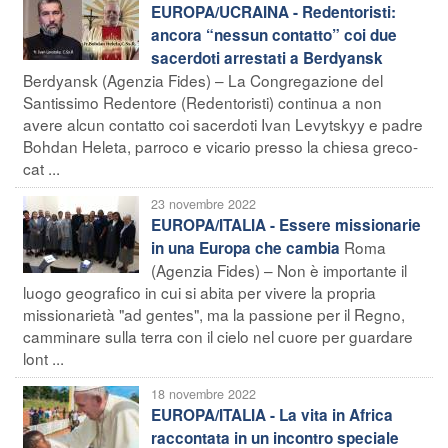
EUROPA/UCRAINA - Redentoristi:
ancora “nessun contatto” coi due
sacerdoti arrestati a Berdyansk
Berdyansk (Agenzia Fides) – La Congregazione del
Santissimo Redentore (Redentoristi) continua a non
avere alcun contatto coi sacerdoti Ivan Levytskyy e padre
Bohdan Heleta, parroco e vicario presso la chiesa greco-
cat ...
23 novembre 2022
EUROPA/ITALIA - Essere missionarie
Roma
in una Europa che cambia
(Agenzia Fides) – Non è importante il
luogo geografico in cui si abita per vivere la propria
missionarietà "ad gentes", ma la passione per il Regno,
camminare sulla terra con il cielo nel cuore per guardare
lont ...
18 novembre 2022
EUROPA/ITALIA - La vita in Africa
raccontata in un incontro speciale