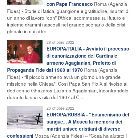
Roma (Agenzia
con Papa Francesco
Fides) - Storie di fatica, guarigione e gratitudine, risultati di
un anno di lavoro “con” l’Africa, scommesse sul futuro e
insieme drammi nascosti nel grande scenario della crisi
globale in cui ci tro ...
28 ottobre 2022
EUROPA/ITALIA - Avviato il processo
di canonizzazione del Cardinale
armeno Agagianian, Prefetto di
Roma (Agenzia
Propaganda Fide dal 1960 al 1970
Fides) - “Il piccolo armeno avrà un giorno una grande
missione nella Chiesa”. Così Papa San Pio X si rivolse al
dodicenne Ghazaros Lazarus Agagianian, incontrandolo
durante la sua visita del 1907 al C ...
26 ottobre 2022
EUROPA/RUSSIA - “Ecumenismo del
sangue„. A Mosca la memoria dei
martiri unisce cristiani di diverse
Mosca (Agenzia Fides) – “Cosa ha aiutato i
confessioni