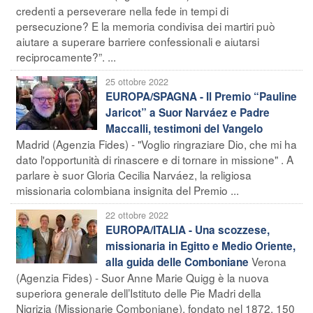
credenti a perseverare nella fede in tempi di
persecuzione? E la memoria condivisa dei martiri può
aiutare a superare barriere confessionali e aiutarsi
reciprocamente?”. ...
25 ottobre 2022
EUROPA/SPAGNA - Il Premio “Pauline
Jaricot” a Suor Narváez e Padre
Maccalli, testimoni del Vangelo
Madrid (Agenzia Fides) - "Voglio ringraziare Dio, che mi ha
dato l'opportunità di rinascere e di tornare in missione" . A
parlare è suor Gloria Cecilia Narváez, la religiosa
missionaria colombiana insignita del Premio ...
22 ottobre 2022
EUROPA/ITALIA - Una scozzese,
missionaria in Egitto e Medio Oriente,
Verona
alla guida delle Comboniane
(Agenzia Fides) - Suor Anne Marie Quigg è la nuova
superiora generale dell’Istituto delle Pie Madri della
Nigrizia (Missionarie Comboniane), fondato nel 1872, 150