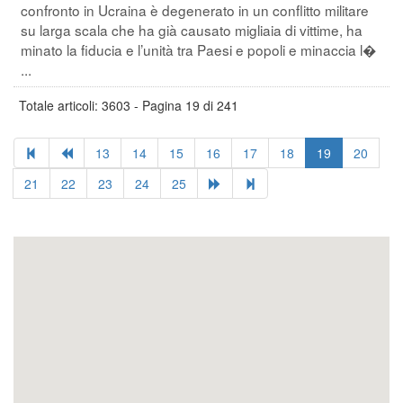
confronto in Ucraina è degenerato in un conflitto militare
su larga scala che ha già causato migliaia di vittime, ha
minato la fiducia e l’unità tra Paesi e popoli e minaccia l�
...
Totale articoli: 3603 - Pagina 19 di 241
13
14
15
16
17
18
19
20
21
22
23
24
25