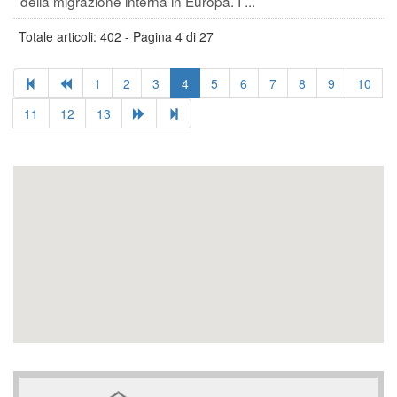
della migrazione interna in Europa. I ...
Totale articoli: 402 - Pagina 4 di 27
1
2
3
4
5
6
7
8
9
10
11
12
13