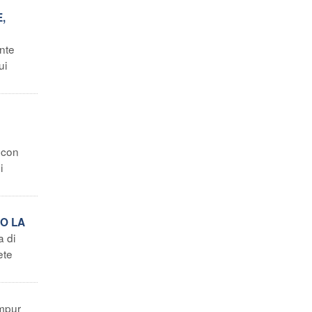
,
nte
ui
 con
i
NO LA
a di
ete
mpur