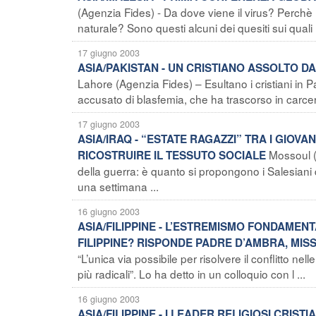
(Agenzia Fides) - Da dove viene il virus? Perchè 
naturale? Sono questi alcuni dei quesiti sui quali 
17 giugno 2003
ASIA/PAKISTAN - UN CRISTIANO ASSOLTO D
Lahore (Agenzia Fides) – Esultano i cristiani in Pa
accusato di blasfemia, che ha trascorso in carcere
17 giugno 2003
ASIA/IRAQ - “ESTATE RAGAZZI” TRA I GIOVA
Mossoul (A
RICOSTRUIRE IL TESSUTO SOCIALE
della guerra: è quanto si propongono i Salesiani 
una settimana ...
16 giugno 2003
ASIA/FILIPPINE - L’ESTREMISMO FONDAMEN
FILIPPINE? RISPONDE PADRE D’AMBRA, MIS
“L’unica via possibile per risolvere il conflitto ne
più radicali”. Lo ha detto in un colloquio con l ...
16 giugno 2003
ASIA/FILIPPINE - I LEADER RELIGIOSI CRIS