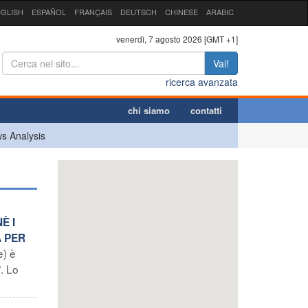
GLISH
ESPAÑOL
FRANÇAIS
DEUTSCH
CHINESE
ARABIC
venerdì, 7 agosto 2026 [GMT +1]
Vai!
ricerca avanzata
chi siamo
contatti
s Analysis
È I
A PER
e) è
”. Lo