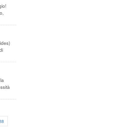
io!
o,
ides)
di
la
ssità
88