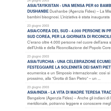
24 giugno 2003
ASIA/TAYIKISTAN - UNA MENSA PER 60 BAMB
Dushanbe (Agenzia Fides) – La Mis
DUSHANBE
bambini bisognosi. L’iniziativa è stata inaugurata
23 giugno 2003
ASIA/COREA DEL SUD - 4.000 PERSONE IN 
SUD COREA, PER LA GIORNATA DI RICONCI
C’erano oltre 4.000 persone nel cuore dell’area s
dell’Unità e della Riconciliazione del Popolo Corea
23 giugno 2003
ASIA/TURCHIA - UNA CELEBRAZIONE ECUME
FESTEGGIARE LA SOLENNITÀ DEI SANTI PIE
ecumenica e un Simposio internazionale: così si f
prossimo, alla “Grotta di San Pietro” – un ...
23 giugno 2003
ASIA/INDIA - LA VITA DI MADRE TERESA TR
Bangalore (Agenzia Fides) – Anche gli indiani di
meridionale, potranno leggere e conoscere meglio