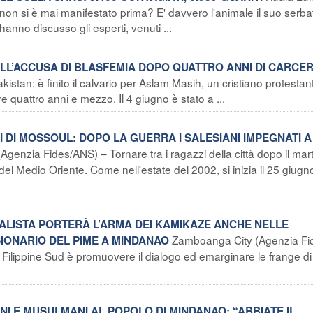
non si è mai manifestato prima? E' davvero l'animale il suo serba
hanno discusso gli esperti, venuti ...
ALL’ACCUSA DI BLASFEMIA DOPO QUATTRO ANNI DI CARCE
kistan: è finito il calvario per Aslam Masih, un cristiano protestan
 quattro anni e mezzo. Il 4 giugno è stato a ...
NI DI MOSSOUL: DOPO LA GUERRA I SALESIANI IMPEGNATI A
genzia Fides/ANS) – Tornare tra i ragazzi della città dopo il mart
del Medio Oriente. Come nell'estate del 2002, si inizia il 25 giug
TALISTA PORTERÀ L’ARMA DEI KAMIKAZE ANCHE NELLE
Zamboanga City (Agenzia Fi
SIONARIO DEL PIME A MINDANAO
lle Filippine Sud è promuovere il dialogo ed emarginare le frange di r
TIANI E MUSULMANI AL POPOLO DI MINDANAO: “ABBIATE IL