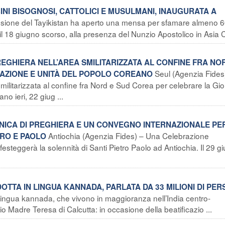
INI BISOGNOSI, CATTOLICI E MUSULMANI, INAUGURATA A
sione del Tayikistan ha aperto una mensa per sfamare almeno 
 il 18 giugno scorso, alla presenza del Nunzio Apostolico in Asia C
PREGHIERA NELL’AREA SMILITARIZZATA AL CONFINE FRA NO
Seul (Agenzia Fides
LIAZIONE E UNITÀ DEL POPOLO COREANO
militarizzata al confine fra Nord e Sud Corea per celebrare la Gi
no ieri, 22 giug ...
NICA DI PREGHIERA E UN CONVEGNO INTERNAZIONALE PE
Antiochia (Agenzia Fides) – Una Celebrazione
TRO E PAOLO
esteggerà la solennità di Santi Pietro Paolo ad Antiochia. Il 29 g
ADOTTA IN LINGUA KANNADA, PARLATA DA 33 MILIONI DI PE
 lingua kannada, che vivono in maggioranza nell’India centro-
 Madre Teresa di Calcutta: in occasione della beatificazio ...