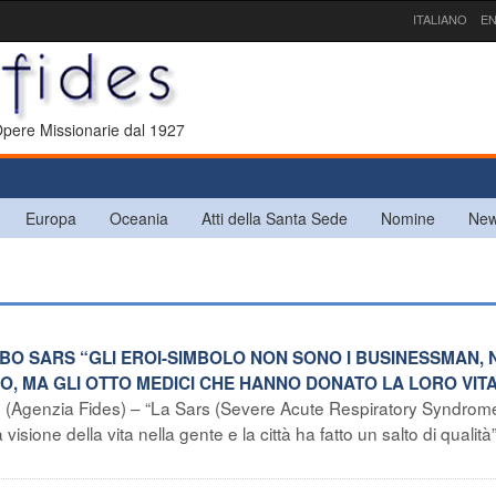
ITALIANO
EN
 Opere Missionarie dal 1927
Europa
Oceania
Atti della Santa Sede
Nomine
New
UBO SARS “GLI EROI-SIMBOLO NON SONO I BUSINESSMAN, N
LO, MA GLI OTTO MEDICI CHE HANNO DONATO LA LORO VIT
(Agenzia Fides) – “La Sars (Severe Acute Respiratory Syndrom
ione della vita nella gente e la città ha fatto un salto di qualità