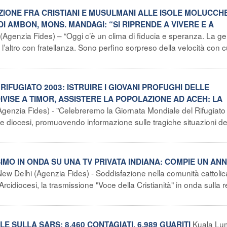
AZIONE FRA CRISTIANI E MUSULMANI ALLE ISOLE MOLUCCHE
DI AMBON, MONS. MANDAGI: “SI RIPRENDE A VIVERE E A
Agenzia Fides) – “Oggi c’è un clima di fiducia e speranza. La ge
’altro con fratellanza. Sono perfino sorpreso della velocità con c
RIFUGIATO 2003: ISTRUIRE I GIOVANI PROFUGHI DELLE
VISE A TIMOR, ASSISTERE LA POPOLAZIONE AD ACEH: LA
Agenzia Fides) - "Celebreremo la Giornata Mondiale del Rifugiato
elle diocesi, promuovendo informazione sulle tragiche situazioni de
ESIMO IN ONDA SU UNA TV PRIVATA INDIANA: COMPIE UN AN
ew Delhi (Agenzia Fides) - Soddisfazione nella comunità cattolic
'Arcidiocesi, la trasmissione "Voce della Cristianità" in onda sulla r
Kuala Lu
 SULLA SARS: 8.460 CONTAGIATI, 6.989 GUARITI