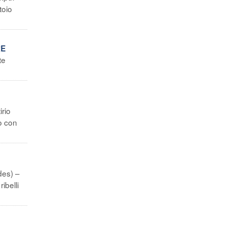
toio
RE
te
irio
no con
des) –
ibelli