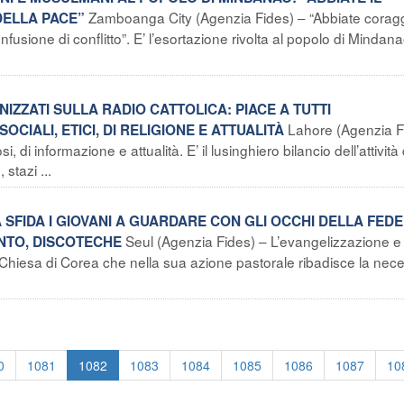
Zamboanga City (Agenzia Fides) – “Abbiate coragg
DELLA PACE”
fusione di conflitto”. E’ l’esortazione rivolta al popolo di Mindana
NIZZATI SULLA RADIO CATTOLICA: PIACE A TUTTI
Lahore (Agenzia F
OCIALI, ETICI, DI RELIGIONE E ATTUALITÀ
i, di informazione e attualità. E’ il lusinghiero bilancio dell’attività 
 stazi ...
 SFIDA I GIOVANI A GUARDARE CON GLI OCCHI DELLA FEDE
Seul (Agenzia Fides) – L’evangelizzazione e 
ENTO, DISCOTECHE
a Chiesa di Corea che nella sua azione pastorale ribadisce la nece
0
1081
1082
1083
1084
1085
1086
1087
10