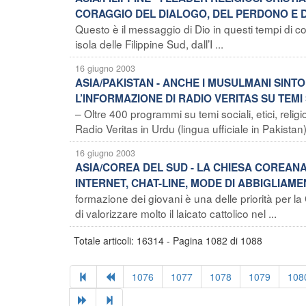
CORAGGIO DEL DIALOGO, DEL PERDONO E 
Questo è il messaggio di Dio in questi tempi di con
isola delle Filippine Sud, dall’I ...
16 giugno 2003
ASIA/PAKISTAN - ANCHE I MUSULMANI SINTO
L’INFORMAZIONE DI RADIO VERITAS SU TEMI S
– Oltre 400 programmi su temi sociali, etici, religios
Radio Veritas in Urdu (lingua ufficiale in Pakistan),
16 giugno 2003
ASIA/COREA DEL SUD - LA CHIESA COREANA
INTERNET, CHAT-LINE, MODE DI ABBIGLIAM
formazione dei giovani è una delle priorità per l
di valorizzare molto il laicato cattolico nel ...
Totale articoli: 16314 - Pagina 1082 di 1088
1076
1077
1078
1079
108