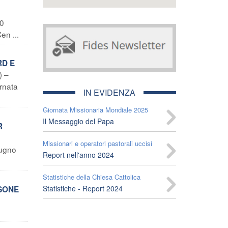
60
en ...
RD E
) –
ornata
IN EVIDENZA
Giornata Missionaria Mondiale 2025
Il Messaggio del Papa
R
Missionari e operatori pastorali uccisi
iugno
Report nell'anno 2024
Statistiche della Chiesa Cattolica
Statistiche - Report 2024
RSONE