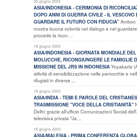
20 giugno 2003
ASIA/INDONESIA - CERIMONIA DI RICONCILI
DOPO ANNI DI GUERRA CIVILE - IL VESCOVO 
Ambon (
GUARDARE IL FUTURO CON FIDUCIA”
mostra buona volontà nel dialogo e nel guardare l
procede la ricon ...
18 giugno 2003
ASIA/INDONESIA - GIORNATA MONDIALE DEL 
MOLUCCHE, RICONGIUNGERE LE FAMIGLIE DI
Yoyakarta (
MISSIONE DEL JRS IN INDONESIA
attività di sensibilizzazione nelle parrocchie e n
rifugiati in diverse ...
18 giugno 2003
ASIA/INDIA - TEMI E PAROLE DEL CRISTIAN
N
TRASMISSIONE "VOCE DELLA CRISTIANITÀ"
Delhi: grazie all'ufficio Comunicazioni Sociali dell
televisiva privata "Ja ...
18 giugno 2003
ASIA/MALESIA - PRIMA CONFERENZA GLOBALE