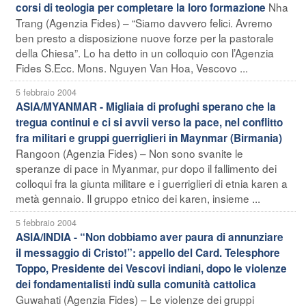
Nha
corsi di teologia per completare la loro formazione
Trang (Agenzia Fides) – “Siamo davvero felici. Avremo
ben presto a disposizione nuove forze per la pastorale
della Chiesa”. Lo ha detto in un colloquio con l’Agenzia
Fides S.Ecc. Mons. Nguyen Van Hoa, Vescovo ...
5 febbraio 2004
ASIA/MYANMAR - Migliaia di profughi sperano che la
tregua continui e ci si avvii verso la pace, nel conflitto
fra militari e gruppi guerriglieri in Maynmar (Birmania)
Rangoon (Agenzia Fides) – Non sono svanite le
speranze di pace in Myanmar, pur dopo il fallimento dei
colloqui fra la giunta militare e i guerriglieri di etnia karen a
metà gennaio. Il gruppo etnico dei karen, insieme ...
5 febbraio 2004
ASIA/INDIA - “Non dobbiamo aver paura di annunziare
il messaggio di Cristo!”: appello del Card. Telesphore
Toppo, Presidente dei Vescovi indiani, dopo le violenze
dei fondamentalisti indù sulla comunità cattolica
Guwahati (Agenzia Fides) – Le violenze dei gruppi