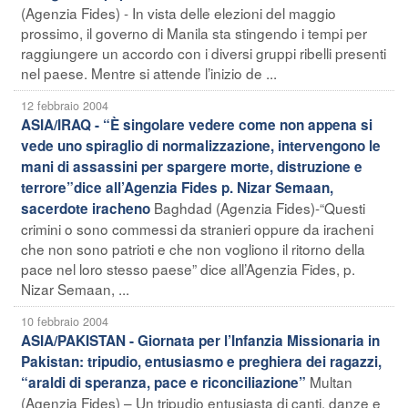
(Agenzia Fides) - In vista delle elezioni del maggio
prossimo, il governo di Manila sta stingendo i tempi per
raggiungere un accordo con i diversi gruppi ribelli presenti
nel paese. Mentre si attende l’inizio de ...
12 febbraio 2004
ASIA/IRAQ - “È singolare vedere come non appena si
vede uno spiraglio di normalizzazione, intervengono le
mani di assassini per spargere morte, distruzione e
terrore”dice all’Agenzia Fides p. Nizar Semaan,
Baghdad (Agenzia Fides)-“Questi
sacerdote iracheno
crimini o sono commessi da stranieri oppure da iracheni
che non sono patrioti e che non vogliono il ritorno della
pace nel loro stesso paese” dice all’Agenzia Fides, p.
Nizar Semaan, ...
10 febbraio 2004
ASIA/PAKISTAN - Giornata per l’Infanzia Missionaria in
Pakistan: tripudio, entusiasmo e preghiera dei ragazzi,
Multan
“araldi di speranza, pace e riconciliazione”
(Agenzia Fides) – Un tripudio entusiasta di canti, danze e