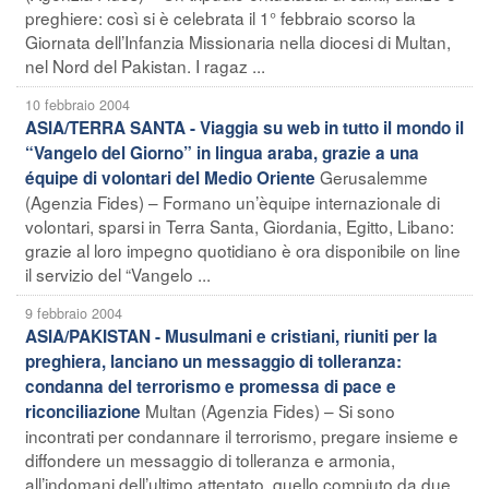
preghiere: così si è celebrata il 1° febbraio scorso la
Giornata dell’Infanzia Missionaria nella diocesi di Multan,
nel Nord del Pakistan. I ragaz ...
10 febbraio 2004
ASIA/TERRA SANTA - Viaggia su web in tutto il mondo il
“Vangelo del Giorno” in lingua araba, grazie a una
Gerusalemme
équipe di volontari del Medio Oriente
(Agenzia Fides) – Formano un’èquipe internazionale di
volontari, sparsi in Terra Santa, Giordania, Egitto, Libano:
grazie al loro impegno quotidiano è ora disponibile on line
il servizio del “Vangelo ...
9 febbraio 2004
ASIA/PAKISTAN - Musulmani e cristiani, riuniti per la
preghiera, lanciano un messaggio di tolleranza:
condanna del terrorismo e promessa di pace e
Multan (Agenzia Fides) – Si sono
riconciliazione
incontrati per condannare il terrorismo, pregare insieme e
diffondere un messaggio di tolleranza e armonia,
all’indomani dell’ultimo attentato, quello compiuto da due