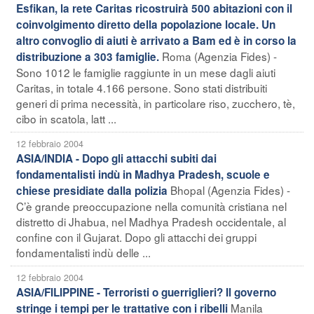
Esfikan, la rete Caritas ricostruirà 500 abitazioni con il
coinvolgimento diretto della popolazione locale. Un
altro convoglio di aiuti è arrivato a Bam ed è in corso la
Roma (Agenzia Fides) -
distribuzione a 303 famiglie.
Sono 1012 le famiglie raggiunte in un mese dagli aiuti
Caritas, in totale 4.166 persone. Sono stati distribuiti
generi di prima necessità, in particolare riso, zucchero, tè,
cibo in scatola, latt ...
12 febbraio 2004
ASIA/INDIA - Dopo gli attacchi subiti dai
fondamentalisti indù in Madhya Pradesh, scuole e
Bhopal (Agenzia Fides) -
chiese presidiate dalla polizia
C’è grande preoccupazione nella comunità cristiana nel
distretto di Jhabua, nel Madhya Pradesh occidentale, al
confine con il Gujarat. Dopo gli attacchi dei gruppi
fondamentalisti indù delle ...
12 febbraio 2004
ASIA/FILIPPINE - Terroristi o guerriglieri? Il governo
Manila
stringe i tempi per le trattative con i ribelli