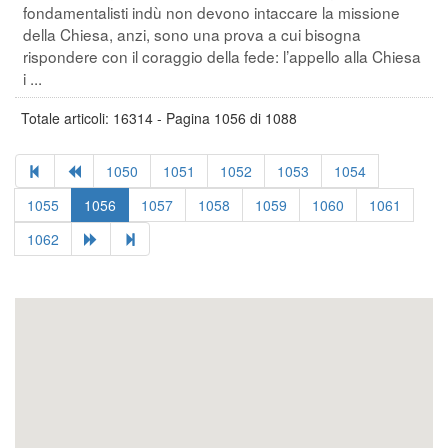
fondamentalisti indù non devono intaccare la missione
della Chiesa, anzi, sono una prova a cui bisogna
rispondere con il coraggio della fede: l’appello alla Chiesa
i ...
Totale articoli: 16314 - Pagina 1056 di 1088
1050
1051
1052
1053
1054
1055
1056
1057
1058
1059
1060
1061
1062