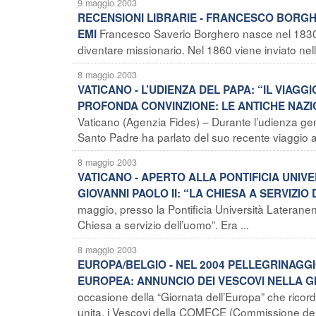
9 maggio 2003
RECENSIONI LIBRARIE - FRANCESCO BORGHE
Francesco Saverio Borghero nasce nel 1830 
EMI
diventare missionario. Nel 1860 viene inviato nell’
8 maggio 2003
VATICANO - L’UDIENZA DEL PAPA: “IL VIA
PROFONDA CONVINZIONE: LE ANTICHE NAZ
Vaticano (Agenzia Fides) – Durante l’udienza gene
Santo Padre ha parlato del suo recente viaggio a
8 maggio 2003
VATICANO - APERTO ALLA PONTIFICIA UNIVE
GIOVANNI PAOLO II: “LA CHIESA A SERVIZI
maggio, presso la Pontificia Università Lateranens
Chiesa a servizio dell’uomo”. Era ...
8 maggio 2003
EUROPA/BELGIO - NEL 2004 PELLEGRINAGG
EUROPEA: ANNUNCIO DEI VESCOVI NELLA 
occasione della “Giornata dell’Europa” che ricor
unita, i Vescovi della COMECE (Commissione dell