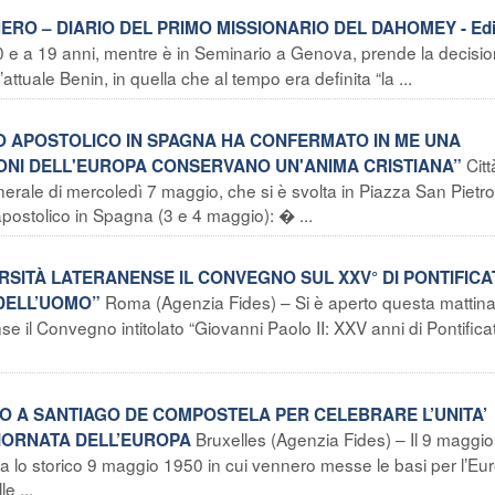
RO – DIARIO DEL PRIMO MISSIONARIO DEL DAHOMEY - Edi
e a 19 anni, mentre è in Seminario a Genova, prende la decisio
attuale Benin, in quella che al tempo era definita “la ...
GGIO APOSTOLICO IN SPAGNA HA CONFERMATO IN ME UNA
Citt
IONI DELL'EUROPA CONSERVANO UN'ANIMA CRISTIANA”
rale di mercoledì 7 maggio, che si è svolta in Piazza San Pietro,
postolico in Spagna (3 e 4 maggio): � ...
RSITÀ LATERANENSE IL CONVEGNO SUL XXV° DI PONTIFICA
Roma (Agenzia Fides) – Si è aperto questa mattina
O DELL’UOMO”
e il Convegno intitolato “Giovanni Paolo II: XXV anni di Pontifica
IO A SANTIAGO DE COMPOSTELA PER CELEBRARE L’UNITA’
Bruxelles (Agenzia Fides) – Il 9 maggio,
GIORNATA DELL’EUROPA
da lo storico 9 maggio 1950 in cui vennero messe le basi per l’Eu
e ...