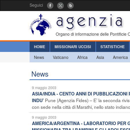
Seguici
Organo di informazione delle Pontificie
HOME
MISSIONARI UCCISI
STATISTICHE
News
Vaticano
Africa
Asia
America
News
9 maggio 2003
ASIA/INDIA - CENTO ANNI DI PUBBLICAZIONI
Pune (Agenzia Fides) – E’ la seconda rivist
INDU’
con sede nella città di Marathi, nello stato india
9 maggio 2003
AMERICA/ARGENTINA - LABORATORIO PER G
MISSIONARIA TRA I BAMBINI E GLI ADOLESC