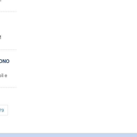
M
SONO
li e
79