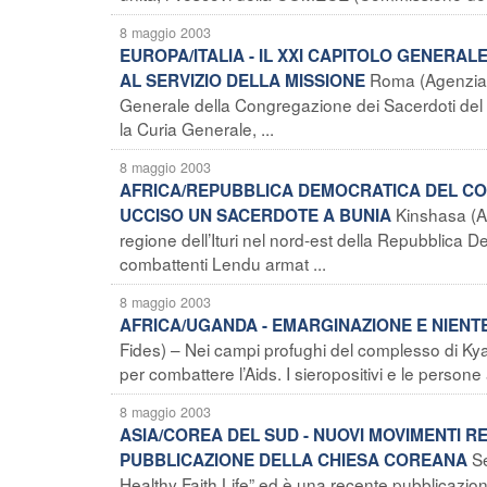
8 maggio 2003
EUROPA/ITALIA - IL XXI CAPITOLO GENERAL
Roma (Agenzia F
AL SERVIZIO DELLA MISSIONE
Generale della Congregazione dei Sacerdoti del S
la Curia Generale, ...
8 maggio 2003
AFRICA/REPUBBLICA DEMOCRATICA DEL CON
Kinshasa (Ag
UCCISO UN SACERDOTE A BUNIA
regione dell’Ituri nel nord-est della Repubblica D
combattenti Lendu armat ...
8 maggio 2003
AFRICA/UGANDA - EMARGINAZIONE E NIENTE 
Fides) – Nei campi profughi del complesso di Kya
per combattere l’Aids. I sieropositivi e le persone
8 maggio 2003
ASIA/COREA DEL SUD - NUOVI MOVIMENTI REL
Se
PUBBLICAZIONE DELLA CHIESA COREANA
Healthy Faith Life” ed è una recente pubblicazio