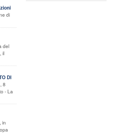
zioni
ne di
à del
 il
TO DI
, 8
to - La
 in
ropa