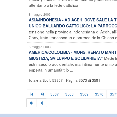
attentano alla fede cattolica ...
8 maggio 2003
ASIA/INDONESIA - AD ACEH, DOVE SALE LA
UNICO BALUARDO CATTOLICO: LA PARROC
tensione nella provincia indonesiana di Aceh, al
Conv, frate francescano e parroco della Chiesa d
8 maggio 2003
AMERICA/COLOMBIA - MONS. RENATO MARTI
Medell
GIUSTIZIA, SVILUPPO E SOLIDARIETÀ”
estrinseco o accidentale, ma intimamente unito a
esperta in umanità”: lo ...
Totale articoli: 53857 - Pagina 3573 di 3591
3567
3568
3569
3570
357