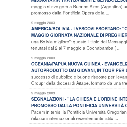
maggio si svolgerà a Buenos Aires (Argentina) un 
promosso dalla Pontificia Opera della ...
9 maggio 2003
AMERICA/BOLIVIA - I VESCOVI ESORTANO: 
MAGGIO GIORNATA NAZIONALE DI PREGHIE
una Bolivia migliore”: questo il titolo del Messag
tenutasi dal 2 al 7 maggio a Cochabamba ( ...
9 maggio 2003
OCEANIA/PAPUA NUOVA GUINEA - EVANGELI
AUTOPRODOTTO DAI GIOVANI, IN TOUR PER 
successo di pubblico e buone risposte per l’evan
Group” della diocesi di Aitape, formato da una tren
9 maggio 2003
SEGNALAZIONI - “LA CHIESA E L’ORDINE I
PROMOSSO DALLA PONTIFICIA UNIVERSITÀ
Pacem in terris, la Pontificia Università Gregorian
relazioni internazionali recentemente istitu ...