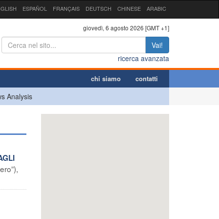
GLISH
ESPAÑOL
FRANÇAIS
DEUTSCH
CHINESE
ARABIC
giovedì, 6 agosto 2026 [GMT +1]
Vai!
ricerca avanzata
chi siamo
contatti
s Analysis
AGLI
ero”),