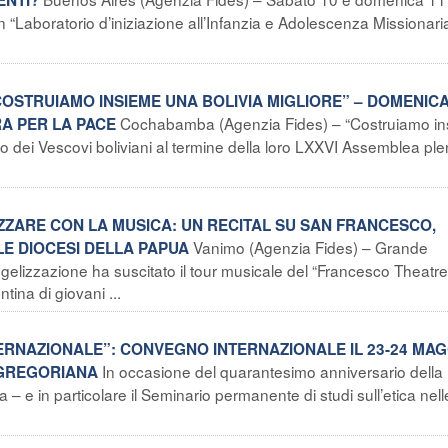
“Laboratorio d’iniziazione all’Infanzia e Adolescenza Missionaria
“COSTRUIAMO INSIEME UNA BOLIVIA MIGLIORE” – DOMENICA
Cochabamba (Agenzia Fides) – “Costruiamo i
RA PER LA PACE
gio dei Vescovi boliviani al termine della loro LXXVI Assemblea ple
ZZARE CON LA MUSICA: UN RECITAL SU SAN FRANCESCO,
Vanimo (Agenzia Fides) – Grande
LE DIOCESI DELLA PAPUA
gelizzazione ha suscitato il tour musicale del “Francesco Theatre
tina di giovani ...
NTERNAZIONALE”: CONVEGNO INTERNAZIONALE IL 23-24 MA
In occasione del quarantesimo anniversario della
 GREGORIANA
a – e in particolare il Seminario permanente di studi sull’etica nell