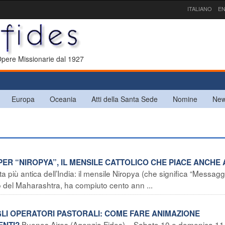
ITALIANO
EN
 Opere Missionarie dal 1927
Europa
Oceania
Atti della Santa Sede
Nomine
New
 PER “NIROPYA”, IL MENSILE CATTOLICO CHE PIACE ANCHE 
a più antica dell’India: il mensile Niropya (che significa “Messagg
no del Maharashtra, ha compiuto cento ann ...
LI OPERATORI PASTORALI: COME FARE ANIMAZIONE
Buenos Aires (Agenzia Fides) – Sabato 10 e domenica 11
ENTI?