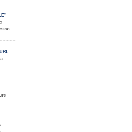
LE”
lo
resso
URI,
la
sure
o
e