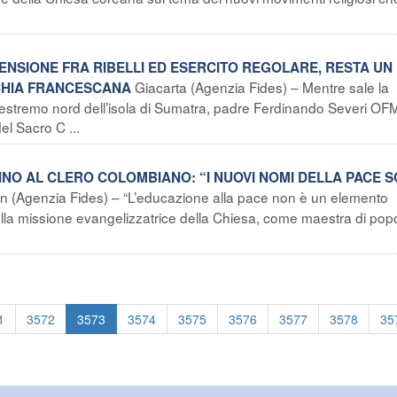
 TENSIONE FRA RIBELLI ED ESERCITO REGOLARE, RESTA UN
Giacarta (Agenzia Fides) – Mentre sale la
CHIA FRANCESCANA
l’estremo nord dell’isola di Sumatra, padre Ferdinando Severi OF
el Sacro C ...
NO AL CLERO COLOMBIANO: “I NUOVI NOMI DELLA PACE 
ìn (Agenzia Fides) – “L’educazione alla pace non è un elemento
lla missione evangelizzatrice della Chiesa, come maestra di popo
1
3572
3573
3574
3575
3576
3577
3578
35