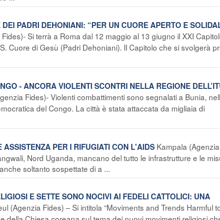
E DEI PADRI DEHONIANI: “PER UN CUORE APERTO E SOLIDA
ides)- Si terrà a Roma dal 12 maggio al 13 giugno il XXI Capito
. Cuore di Gesù (Padri Dehoniani). Il Capitolo che si svolgerà p
GO - ANCORA VIOLENTI SCONTRI NELLA REGIONE DELL’IT
enzia Fides)- Violenti combattimenti sono segnalati a Bunia, nel
emocratica del Congo. La città è stata attaccata da migliaia di
Kampala (Agenzia
ASSISTENZA PER I RIFUGIATI CON L'AIDS
ngwali, Nord Uganda, mancano del tutto le infrastrutture e le mi
 anche soltanto sospettate di a ...
IGIOSI E SETTE SONO NOCIVI AI FEDELI CATTOLICI: UNA
ul (Agenzia Fides) – Si intitola “Moviments and Trends Harmful t
ne della Chiesa coreana sul tema dei nuovi movimenti religiosi ch